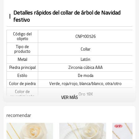
Detalles rápidos del collar de árbol de Navidad
festivo
Código del
CNP100526
objeto
Tipo de
Collar
producto
Metal
Latón
Piedra principal
Zirconia cúbica AAA
Estilo
De moda
Color de piedra
Verde, roja/rojo, blanca/blanco, otra/otro
Color de
Oro 18K
revestimiento
VER MÁS
El tiempo de
3-7 días
entrega
recomendar
Descripción del collar de la serie Árbol de Navidad
Festivo