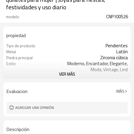
festividades y uso diario
CNP100526
modelo
propiedad
Pendientes
Tipo de producto
Latón
Metal
Zirconia cúbica
Piedra principal
Moderno, Encantador, Elegante,
Estilo
Moda, Vintage, Lind
VER MÁS
Blanco, rosa, negro
Color de piedra
Oro 18k
Color de revestimiento
3-7 días
El tiempo de entrega
Evaluacion
MÁS
AGREGAR UNA OPINIÓN
Descripción