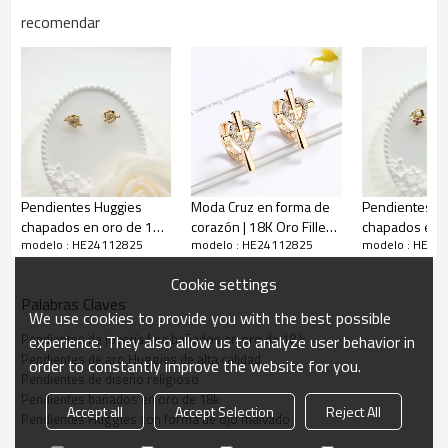
3-7 días
entrega
recomendar
Descripción de los pendientes de botón cuadrados de plata
Pendientes Huggies
Moda Cruz en forma de
Pendientes H
chapados en oro de 18
corazón | 18K Oro Filled
chapados en 
modelo : HE24112825
modelo : HE24112825
modelo : HE24
quilates Flecha de
Huggies Pendientes |
quilates con c
Cupido del Amor
Micro Pave Pendiente |
religiosa para
Cookie settings
Religiosos Devotos
Oro Laminado Para
devotos, joyer
Palabras Claves
Creyentes Joyería de
Mujeres
calidad
We use cookies to provide you with the best possible
Alta Calidad
Pendientes de joyería fina bañados en oro de 18 k
experience. They also allow us to analyze user behavior in
Pendientes de aro Huggies de alta calidad
order to constantly improve the website for you.
Pendientes de diseño religioso
Pendientes bañados en oro de 18k
Accept all
Accept Selection
Reject All
Pendientes Huggies con forma de ojo malvado