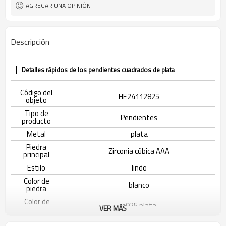
AGREGAR UNA OPINIÓN
Descripción
Detalles rápidos de los pendientes cuadrados de plata
Código del
HE24112825
objeto
Tipo de
Pendientes
producto
Metal
plata
Piedra
Zirconia cúbica AAA
principal
Estilo
lindo
Color de
blanco
piedra
Color de
s925 plata
VER MÁS
revestimiento
El tiempo de