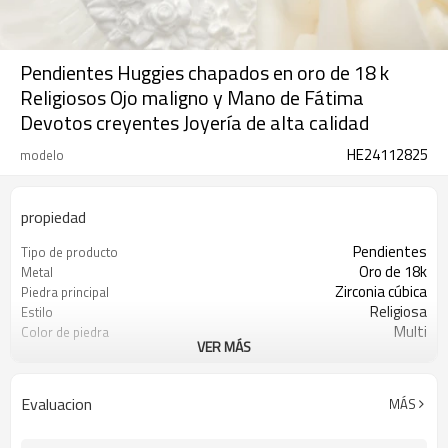
Pendientes Huggies chapados en oro de 18 k
Religiosos Ojo maligno y Mano de Fátima
Devotos creyentes Joyería de alta calidad
HE24112825
modelo
propiedad
Pendientes
Tipo de producto
Oro de 18k
Metal
Zirconia cúbica
Piedra principal
Religiosa
Estilo
Multi
Color de piedra
VER MÁS
Prestigio
Color de revestimiento
3-7 días
El tiempo de entrega
Evaluacion
MÁS