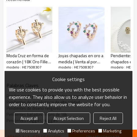
Descripción de los pendientes de botón cuadrados de plata
Moda Cruz en forma de
Joyas chapadas en oro a
Pendientes H
corazón | 18K Oro Filled
medida | Venta al por
chapados en o
modelo : HE7508307
modelo : HE7508307
modelo : HE75
Huggies Pendientes |
mayor Pendientes
Religiosos Ojo
Micro Pave Pendiente |
Huggie Hoop Cross para
Mano de Fáti
Cookie settings
Oro Laminado Para
Mujer Oración Católica
creyentes Joye
Palabras Claves
Mujeres
Occidental| Accesorios
calidad
We use cookies to provide you with the best possible
de buena calidad
Pendientes de joyería fina bañados en oro de 18 k
experience. They also allow us to analyze user behavior in
chapados en oro de 18
Pendientes de aro Huggies de alta calidad
order to constantly improve the website for you.
quilates con circonita
Pendientes de diseño religioso
cúbica AAA para perforar
Pendientes bañados en oro de 18k
orejas
Accept all
Accept Selection
Reject All
Pendientes Huggies Huggies
Necessary
Analytics
Preferences
Marketing