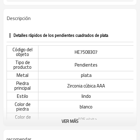
Descripción
Detalles rápidos de los pendientes cuadrados de plata
Código del
HE7508307
objeto
Tipo de
Pendientes
producto
Metal
plata
Piedra
Zirconia cúbica AAA
principal
Estilo
lindo
Color de
blanco
piedra
Color de
s925 plata
VER MÁS
revestimiento
El tiempo de
3-7 días
entrega
recomendar