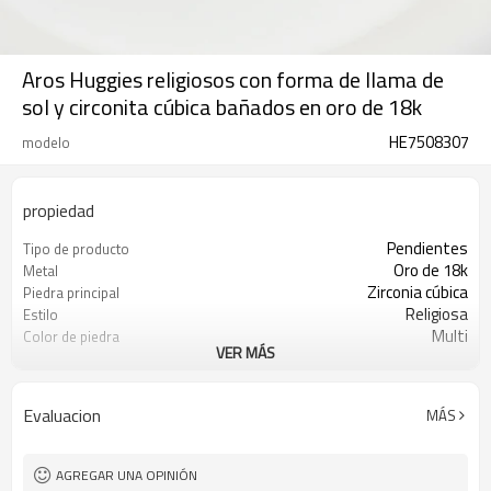
Aros Huggies religiosos con forma de llama de
sol y circonita cúbica bañados en oro de 18k
HE7508307
modelo
propiedad
Pendientes
Tipo de producto
Oro de 18k
Metal
Zirconia cúbica
Piedra principal
Religiosa
Estilo
Multi
Color de piedra
VER MÁS
Prestigio
Color de revestimiento
3-7 días
El tiempo de entrega
Evaluacion
MÁS
AGREGAR UNA OPINIÓN