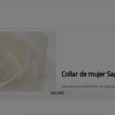
Collar de mujer Sa
¿Buscas joyas distintivas de Sagita
boutique?
VER MÁS
Lanza tu colección de joyas a nueva
estelar del arquero celestial. Esta 
un brillante baño de oro de 18 quila