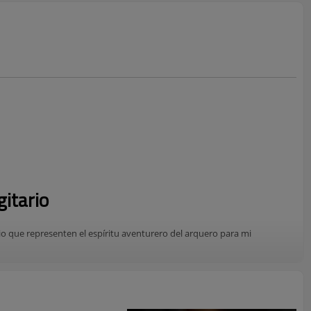
gitario
rio que representen el espíritu aventurero del arquero para mi
s alturas con nuestro collar del zodiaco Sagitario: una interpretación
exquisita pieza luce un elegante colgante de la constelación de flecha en
tes, que captura el amor de Sagitario por la libertad y la exploración