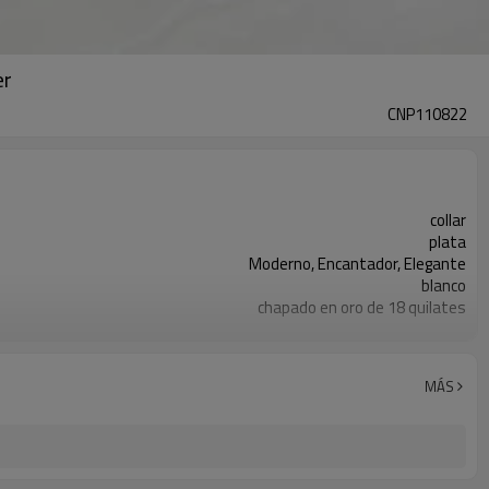
er
CNP110822
collar
plata
Moderno, Encantador, Elegante
blanco
chapado en oro de 18 quilates
3-7 días
MÁS