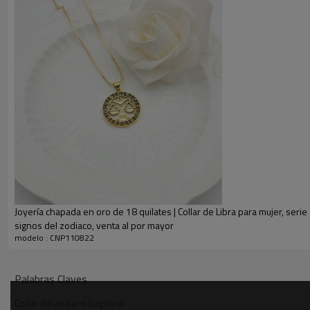
Joyería chapada en oro de 18 quilates | Collar de Libra para mujer, serie
signos del zodiaco, venta al por mayor
modelo : CNP110822
Imágenes detalladas del collar de la serie Constellation
Palabras Claves
Collar del zodiaco Sagitario