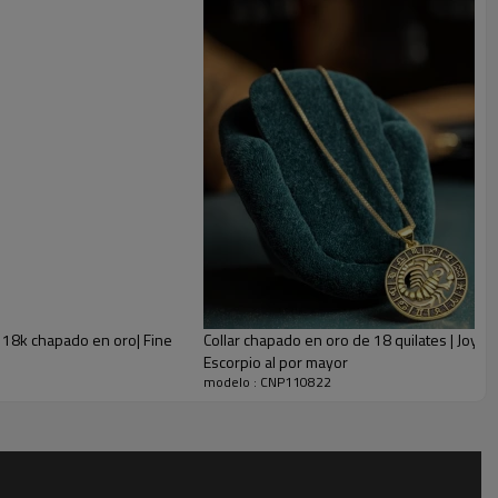
ctos:
enos dos años sin decolorarse
ra mujeres y niñas, regalo de aniversario, regalo del Día de la Madre, etc.
s 18k chapado en oro| Fine
Collar chapado en oro de 18 quilates | Joyerí
Escorpio al por mayor
modelo : CNP110822