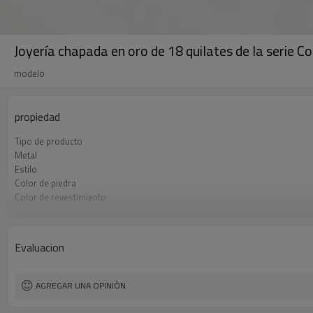
Joyería chapada en oro de 18 quilates de la serie Co
modelo
propiedad
Tipo de producto
Metal
Estilo
Color de piedra
Color de revestimiento
El tiempo de entrega
Evaluacion
AGREGAR UNA OPINIÓN