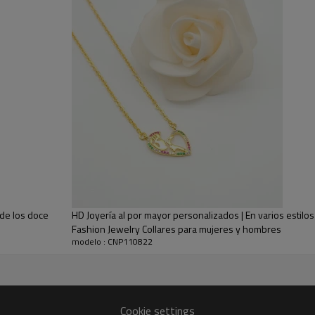
en cada delicada curva.
Nuestro compromiso con los produ
-Hipoalergénico
-Expuesto en tiendas durante al m
-Garantía posventa
Aplicación: accesorio diario, regalo pa
 de los doce
HD Joyería al por mayor personalizados | En varios estilo
Fashion Jewelry Collares para mujeres y hombres
modelo : CNP110822
Cookie settings