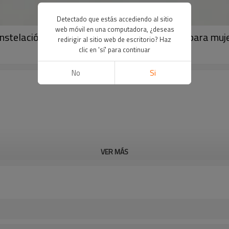
Detectado que estás accediendo al sitio
web móvil en una computadora, ¿deseas
nstelación al por mayor | Collar de Sagitario para muj
redirigir al sitio web de escritorio? Haz
clic en 'sí' para continuar
No
Si
VER MÁS