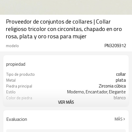
Proveedor de conjuntos de collares | Collar
religioso tricolor con circonitas, chapado en oro
rosa, plata y oro rosa para mujer
PN3209312
modelo
propiedad
collar
Tipo de producto
plata
Metal
Zirconia cúbica
Piedra principal
Moderno, Encantador, Elegante
Estilo
blanco
Color de piedra
VER MÁS
chapado en oro de 18 quilates
Color de revestimiento
3-7 días
El tiempo de entrega
Evaluacion
MÁS