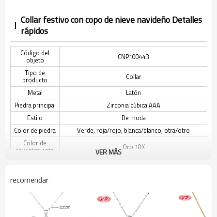
Collar festivo con copo de nieve navideño Detalles
rápidos
Código del
CNP100443
objeto
Tipo de
Collar
producto
Metal
Latón
Piedra principal
Zirconia cúbica AAA
Estilo
De moda
Color de piedra
Verde, roja/rojo, blanca/blanco, otra/otro
Color de
Oro 18K
revestimiento
VER MÁS
El tiempo de
3-7 días
entrega
recomendar
Collar festivo con copo de nieve navideño
Descripción