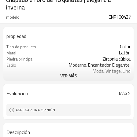
invernal
CNP100437
modelo
propiedad
Collar
Tipo de producto
Latón
Metal
Zirconia cúbica
Piedra principal
Moderno, Encantador, Elegante,
Estilo
Moda, Vintage, Lind
VER MÁS
Blanco, Rojo,Multi
Color de piedra
Oro 18k
Color de revestimiento
3-7 días
El tiempo de entrega
Evaluacion
MÁS
AGREGAR UNA OPINIÓN
Descripción