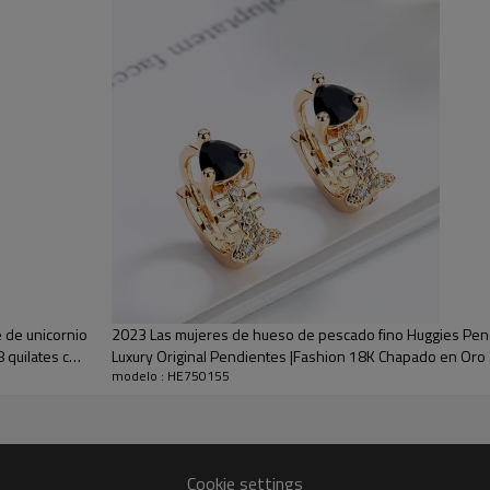
 preciso,
servicio 1V1
asegurar
s
nuestros clientes obtienen sus productos satisfechos. W
sombre
amigos, pueden comprar sin preocupaciones.
HE750155
Pendientes
Latón
Zirconia cúbica AAA
De moda
Blanco/Rojo/Negro
 de unicornio
2023 Las mujeres de hueso de pescado fino Huggies Pendi
 quilates con
Luxury Original Pendientes |Fashion 18K Chapado en Oro 
Oro 18K
modelo : HE750155
3-7 días
Cookie settings