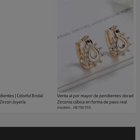
ro
s
Además, ofrecemos un excelente servicio postventa, si encuentra algún problema con
'
entes | Colorful Bridal
Venta al por mayor de pendientes dorados 
Zircon Joyería
Zirconia cúbica en forma de pavo real
modelo : HE750155