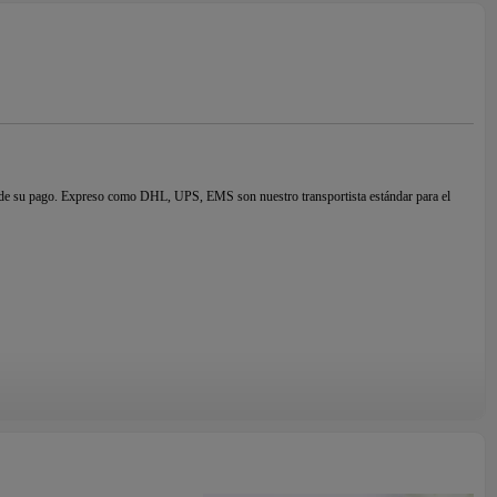
ón de su pago. Expreso como DHL, UPS, EMS son nuestro transportista estándar para el
s
de
en todo el mundo, y son reconocidos como representantes de joyas de alta calidad y