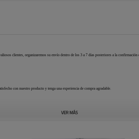
liosos clientes, organizaremos su envío dentro de los 3 a 7 días posteriores a la confirmaci
tisfecho con nuestro producto y tenga una experiencia de compra agradable.
VER MÁS
cio bajo y la alta calidad son en lo que siempre hemos insistido. Hoy en día, tenemos cliente