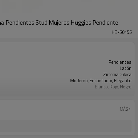
ina Pendientes Stud Mujeres Huggies Pendiente
HE750155
Pendientes
Latón
Zirconia cúbica
Moderno, Encantador, Elegante
Blanco, Rojo, Negro
Oro 18k
3-7 días
MÁS