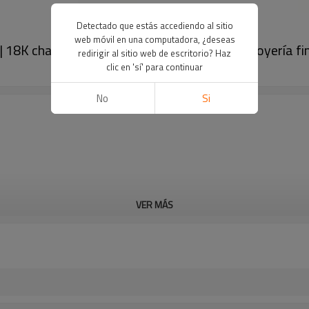
Detectado que estás accediendo al sitio
web móvil en una computadora, ¿deseas
 | 18K chapado en oro AAA circón diamante | Joyería f
redirigir al sitio web de escritorio? Haz
clic en 'sí' para continuar
No
Si
VER MÁS