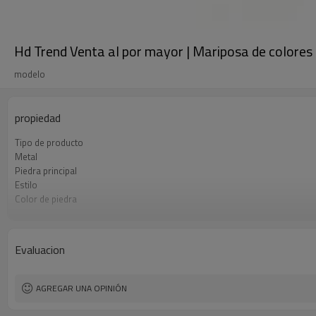
Hd Trend Venta al por mayor | Mariposa de colores
modelo
propiedad
Tipo de producto
Metal
Piedra principal
Estilo
Color de piedra
Color de revestimiento
El tiempo de entrega
Evaluacion
AGREGAR UNA OPINIÓN