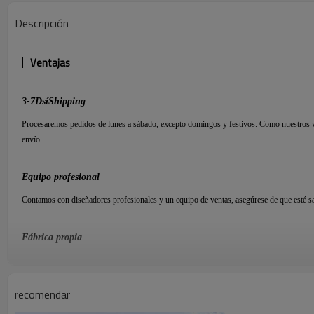
Descripción
Ventajas
3-7
D
sí
S
hipping
Procesaremos pedidos de lunes a sábado, excepto domingos y festivos. Como nuestros va
envío.
Equipo profesional
Contamos con diseñadores profesionales y un equipo de ventas, asegúrese de que esté sa
Fábrica propia
Estamos especializados en Joyería sobre
15
años. Tenemos nuestra propia fábrica, el pre
deslumbrantes.
recomendar
Calidad asegurada