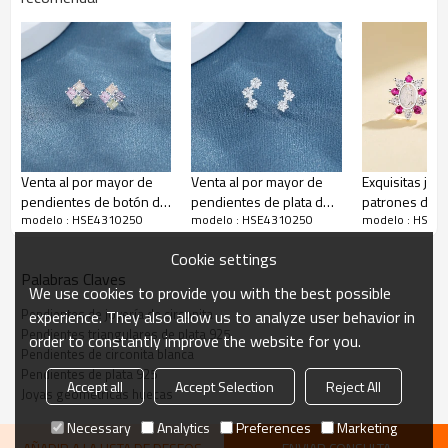
Detalles rápidos de los pendientes de triángulo de circonita
Venta al por mayor de
Venta al por mayor de
Exquisitas joy
pendientes de botón de
pendientes de plata de
patrones de f
modelo : HSE4310250
modelo : HSE4310250
modelo : HSE4
plata de ley 925 para
ley 925 para mujer con
moradas 925
mujer con circonita
circonita cúbica y flores
pendientes de
Cookie settings
cúbica geométrica
esterlina para
Palabras Claves
We use cookies to provide you with the best possible
Pendientes de joyería de circonita
experience. They also allow us to analyze user behavior in
Pendientes triangulares de plata 925
order to constantly improve the website for you.
Pendientes de circonita blanca
Pendientes de plata 925
Accept all
Accept Selection
Reject All
Joyas geométricas huecas
Necessary
Analytics
Preferences
Marketing