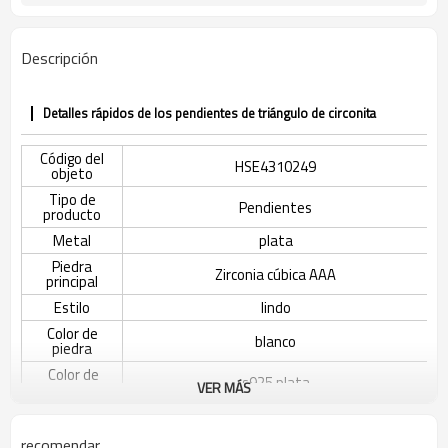
Descripción
Detalles rápidos de los pendientes de triángulo de circonita
Código del
HSE4310249
objeto
Tipo de
Pendientes
producto
Metal
plata
Piedra
Zirconia cúbica AAA
principal
Estilo
lindo
Color de
blanco
piedra
Color de
s925 plata
VER MÁS
revestimiento
El tiempo de
3-7 días
entrega
recomendar