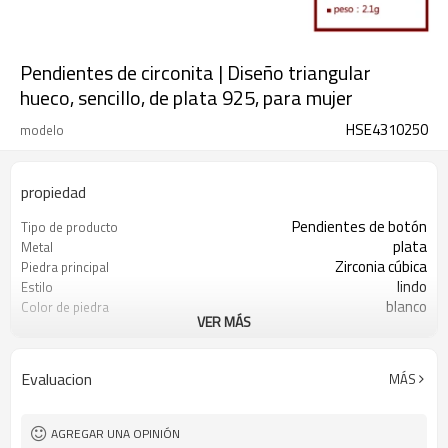
Pendientes de circonita | Diseño triangular
hueco, sencillo, de plata 925, para mujer
HSE4310250
modelo
propiedad
Pendientes de botón
Tipo de producto
plata
Metal
Zirconia cúbica
Piedra principal
lindo
Estilo
blanco
Color de piedra
VER MÁS
s925 plata
Color de revestimiento
3-7 días
El tiempo de entrega
Evaluacion
MÁS
AGREGAR UNA OPINIÓN