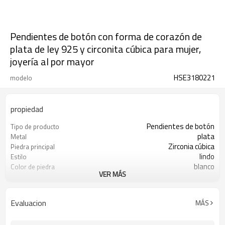
Pendientes de botón con forma de corazón de
plata de ley 925 y circonita cúbica para mujer,
joyería al por mayor
HSE3180221
modelo
propiedad
Pendientes de botón
Tipo de producto
plata
Metal
Zirconia cúbica
Piedra principal
lindo
Estilo
blanco
Color de piedra
VER MÁS
s925 plata
Color de revestimiento
3-7 días
El tiempo de entrega
Evaluacion
MÁS