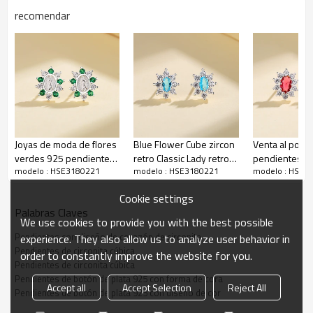
El tiempo de
3-7 días
recomendar
entrega
Descripción de los pendientes de botón de plata de ley 925 con
forma de corazón
Joyas de moda de flores
Blue Flower Cube zircon
Venta al por 
verdes 925 pendientes
retro Classic Lady retro
pendientes d
modelo : HSE3180221
modelo : HSE3180221
modelo : HSE3
retro de plata esterlina
Fashion Jewelry
naturales mini
para mujeres
Orejeras
pendientes de
Cookie settings
de alta gama
Palabras Claves
personalizada
We use cookies to provide you with the best possible
niñas
Pendientes con diseño de corazón de circonita
experience. They also allow us to analyze user behavior in
Pendientes de circonita cúbica
order to constantly improve the website for you.
Pendientes de circonita cúbica
Pendientes de botón de plata 925 con forma de cora
Accept all
Accept Selection
Reject All
Pendientes de botón de plata 925 con diseño de cor