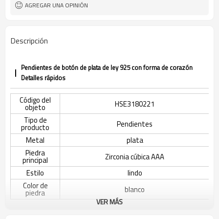
AGREGAR UNA OPINIÓN
Descripción
Pendientes de botón de plata de ley 925 con forma de corazón
Detalles rápidos
Código del
HSE3180221
objeto
Tipo de
Pendientes
producto
Metal
plata
Piedra
Zirconia cúbica AAA
principal
Estilo
lindo
Color de
blanco
piedra
VER MÁS
Color de
s925 plata
revestimiento