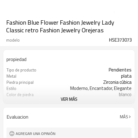
Fashion Blue Flower Fashion Jewelry Lady
Classic retro Fashion Jewelry Orejeras
HSE373073
modelo
propiedad
Pendientes
Tipo de producto
plata
Metal
Zirconia cúbica
Piedra principal
Moderno, Encantador, Elegante
Estilo
blanco
Color de piedra
VER MÁS
s925 plata
Color de revestimiento
3-7 días
El tiempo de entrega
Evaluacion
MÁS
AGREGAR UNA OPINIÓN