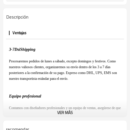
Descripción
Ventajas
3-7
D
sí
S
hipping
Procesaremos pedidos de lunes a sábado, excepto domingos y festivos. Como
nuestros valiosos clientes, organizaremos su envío dentro de los 3 a 7 días
posteriores a la confirmación de su pago. Expreso como DHL, UPS, EMS son
nuestro transportista estándar para el envío.
Equipo profesional
Contamos con diseñadores profesionales y un equipo de ventas, asegúrese de que
VER MÁS
esté satisfecho con nuestro producto y tenga una experiencia de compra
agradable.
recomendar