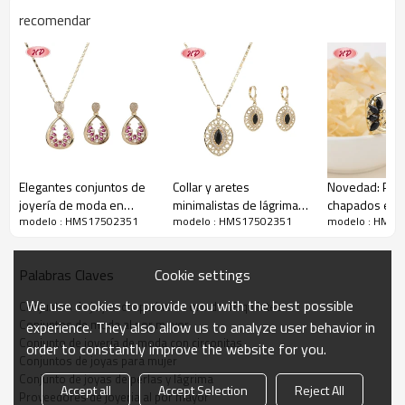
recomendar
Descripción del conjunto de joyería de moda
Elegantes conjuntos de
Collar y aretes
Novedad: Pen
joyería de moda en
minimalistas de lágrima
chapados en 
modelo : HMS17502351
modelo : HMS17502351
modelo : HMS1
forma de lágrima |
bañados en oro de 18
quilates | Joy
Joyería personalizada
quilates | Conjunto de
con circonitas
para mujer al por mayor
joyería para mujer de
| Regalos info
Cookie settings
Palabras Claves
latón
We use cookies to provide you with the best possible
Conjuntos de joyas chapadas en oro de 18 quilates
Conjuntos de moda al por mayor
experience. They also allow us to analyze user behavior in
Conjunto de joyería de moda con circonitas
order to constantly improve the website for you.
Conjuntos de joyas para mujer
Conjunto de joyas de perlas y lágrima
Accept all
Accept Selection
Reject All
Proveedores de joyeria al por mayor