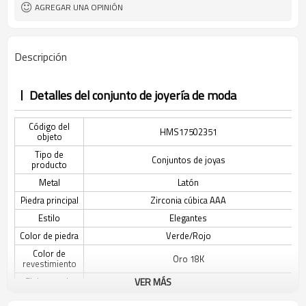
AGREGAR UNA OPINIÓN
Descripción
Detalles del conjunto de joyería de moda
Código del
HMS17502351
objeto
Tipo de
Conjuntos de joyas
producto
Metal
Latón
Piedra principal
Zirconia cúbica AAA
Estilo
Elegantes
Color de piedra
Verde/Rojo
Color de
Oro 18K
revestimiento
El tiempo de
VER MÁS
3-7 días
entrega