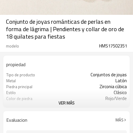
Conjunto de joyas románticas de perlas en
forma de lágrima | Pendientes y collar de oro de
18 quilates para fiestas
HMS17502351
modelo
propiedad
Conjuntos de joyas
Tipo de producto
Latón
Metal
Zirconia cúbica
Piedra principal
Clásico
Estilo
Rojo/Verde
Color de piedra
VER MÁS
Oro 18k
Color de revestimiento
3-7 días
El tiempo de entrega
Evaluacion
MÁS