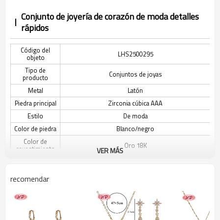
Conjunto de joyería de corazón de moda detalles
rápidos
Código del
LHS2500295
objeto
Tipo de
Conjuntos de joyas
producto
Metal
Latón
Piedra principal
Zirconia cúbica AAA
Estilo
De moda
Color de piedra
Blanco/negro
Color de
Oro 18K
revestimiento
VER MÁS
El tiempo de
3-7 días
entrega
recomendar
Descripción del juego de joyería corazón de moda