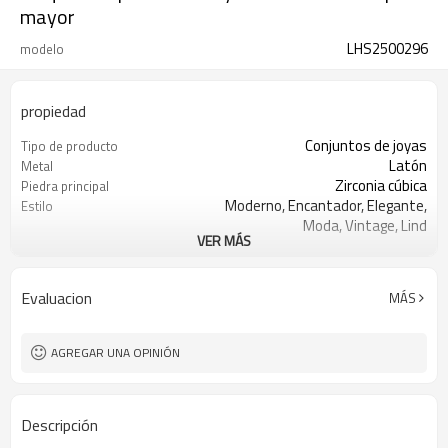
mayor
LHS2500296
modelo
propiedad
Conjuntos de joyas
Tipo de producto
Latón
Metal
Zirconia cúbica
Piedra principal
Moderno, Encantador, Elegante,
Estilo
Moda, Vintage, Lind
VER MÁS
Blanco/negro
Color de piedra
Oro 18k
Color de revestimiento
3-7 días
El tiempo de entrega
Evaluacion
MÁS
AGREGAR UNA OPINIÓN
Descripción