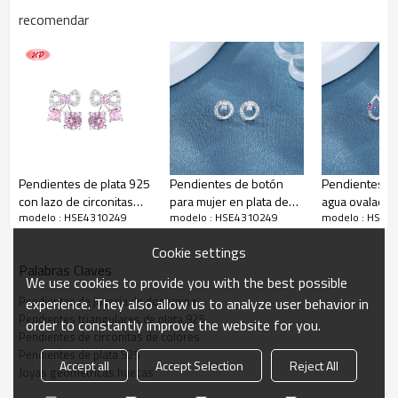
recomendar
Descripción de las joyas de dopamina
Pendientes de plata 925
Pendientes de botón
Pendientes de
con lazo de circonitas
para mujer en plata de
agua ovalado
modelo : HSE4310249
modelo : HSE4310249
modelo : HSE4
AAA rosas para mujer.
ley 925 con circonitas
de plata 925 a
Joyería al por mayor.
cúbicas de geometría
mayor
Cookie settings
circular blanca
Palabras Claves
We use cookies to provide you with the best possible
Pendientes de joyería de dopamina
experience. They also allow us to analyze user behavior in
Pendientes triangulares de plata 925
order to constantly improve the website for you.
Pendientes de circonitas de colores
Pendientes de plata 925
Accept all
Accept Selection
Reject All
Joyas geométricas huecas