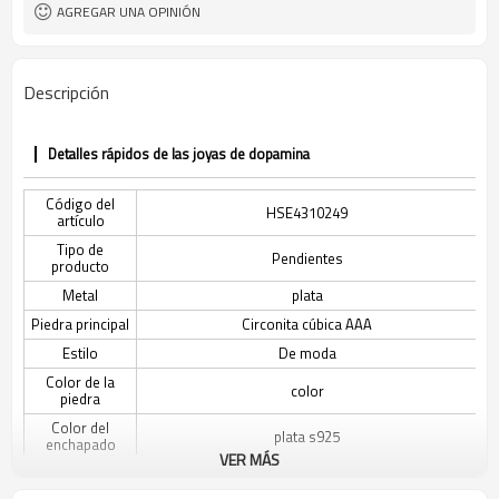
AGREGAR UNA OPINIÓN
Descripción
Detalles rápidos de las joyas de dopamina
Código del
HSE4310249
artículo
Tipo de
Pendientes
producto
Metal
plata
Piedra principal
Circonita cúbica AAA
Estilo
De moda
Color de la
color
piedra
Color del
plata s925
enchapado
VER MÁS
El tiempo de
3-7 días
entrega