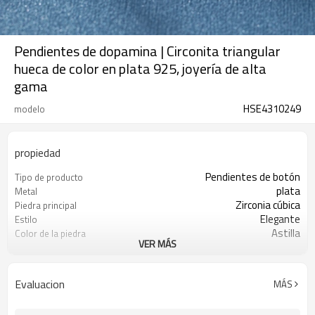
Pendientes de dopamina | Circonita triangular
hueca de color en plata 925, joyería de alta
gama
HSE4310249
modelo
propiedad
Pendientes de botón
Tipo de producto
plata
Metal
Zirconia cúbica
Piedra principal
Elegante
Estilo
Astilla
Color de la piedra
VER MÁS
Plata
Color del enchapado
3-7 días
El tiempo de entrega
Evaluacion
MÁS