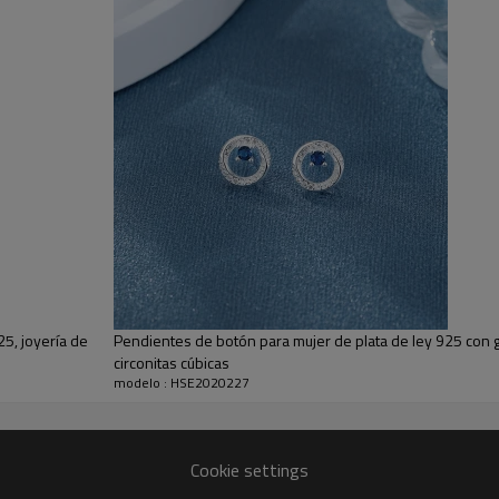
Pendientes de got
mujer, venta al po
Pendientes de gota de agua
¿Quieres añadir estas impr
Dale un toque de refinada e
pendientes de gota de agua
bellamente adornados con br
ovalado, inspirado en la de
moderno a los clásicos pend
destacado para cualquier oc
25, joyería de
Pendientes de botón para mujer de plata de ley 925 con g
circonitas cúbicas
¡Realice su pedido al po
modelo : HSE2020227
de principio a fin!
Nuestro compromiso con l
Cookie settings
-Hipoalergénico