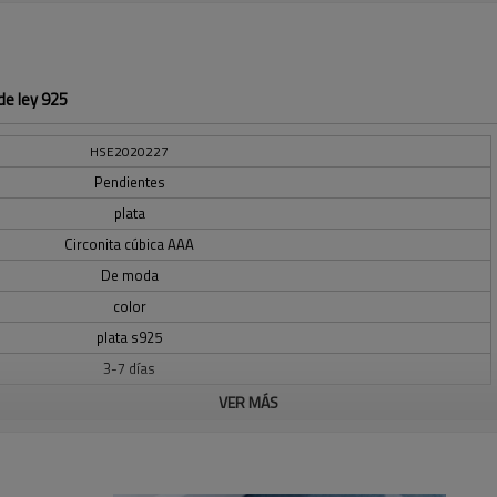
de ley 925
HSE2020227
Pendientes
plata
Circonita cúbica AAA
De moda
color
plata s925
3-7 días
VER MÁS
geometría