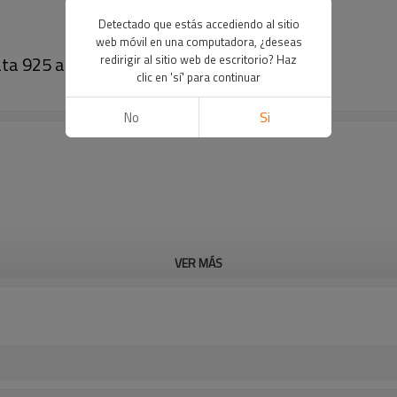
Detectado que estás accediendo al sitio
web móvil en una computadora, ¿deseas
ata 925 al por mayor
redirigir al sitio web de escritorio? Haz
clic en 'sí' para continuar
No
Si
VER MÁS