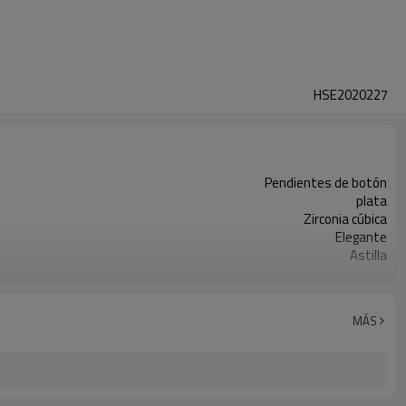
HSE2020227
Pendientes de botón
plata
Zirconia cúbica
Elegante
Astilla
Plata
3-7 días
MÁS