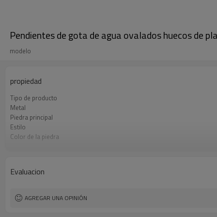
Pendientes de gota de agua ovalados huecos de pl
modelo
propiedad
Tipo de producto
Metal
Piedra principal
Estilo
Color de la piedra
Color del enchapado
El tiempo de entrega
Evaluacion
AGREGAR UNA OPINIÓN