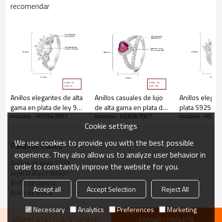
recomendar
Anillos elegantes de alta
Anillos casuales de lujo
Anillos elegan
gama en plata de ley 925
de alta gama en plata de
plata S925 de
modelo : HSR547007
modelo : HSR547007
modelo : HSR5
para damas, con
ley 925 para damas con
para hombre 
Cookie settings
circonitas cúbicas de lujo,
circonitas cúbicas,
circonita cúbic
ideales para ocasiones
ideales para joyería de
para coleccio
We use cookies to provide you with the best possible
Palabras Claves
exclusivas.
moda de alta gama.
joyería de lujo.
experience. They also allow us to analyze user behavior in
Anillo glamoroso.
impresionante
Anillos de plata S925
order to constantly improve the website for you.
Joyería al por mayor
Anillo de joyería
Accept all
Accept Selection
Reject All
Anillo de moda
Elegante anillo de plata de ley 925 con
Necessary
Analytics
Preferences
Marketing
circonita cúbica de alta gama
AÑADIR A LA LISTA DE DESEOS
ENVIAR CONSULTA