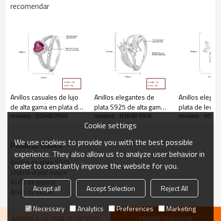
recomendar
Anillos casuales de lujo
Anillos elegantes de
Anillos elegan
de alta gama en plata de
plata S925 de alta gama
plata de ley 9
modelo : HSR607006
modelo : HSR607006
modelo : HSR6
ley 925 para damas con
para hombre con
circonita cúbic
Cookie settings
circonitas cúbicas,
circonita cúbica, ideales
gama para da
ideales para joyería de
para colecciones de
ideales para 
We use cookies to provide you with the best possible
Palabras Claves
moda de alta gama.
joyería de lujo. Anillo
formales.
experience. They also allow us to analyze user behavior in
Anillo glamoroso.
impresionante.
Anillos de plata S925
order to constantly improve the website for you.
Joyería al por mayor
Anillo de joyería
Accept all
Accept Selection
Reject All
Anillo de moda
Anillo de lujo en plata de ley 925 para
Necessary
Analytics
Preferences
Marketing
mujer: elegante diseño de circonitas
AÑADIR A LA LISTA DE DESEOS
ENVIAR CONSULTA