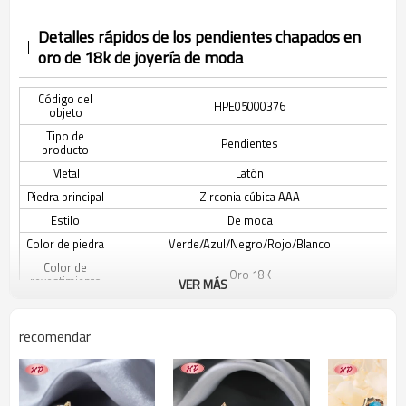
Detalles rápidos de los pendientes chapados en
oro de 18k de joyería de moda
Código del
HPE05000376
objeto
Tipo de
Pendientes
producto
Metal
Latón
Piedra principal
Zirconia cúbica AAA
Estilo
De moda
Color de piedra
Verde/Azul/Negro/Rojo/Blanco
Color de
Oro 18K
revestimiento
VER MÁS
El tiempo de
3-7 días
entrega
recomendar
Descripción de los pendientes de joyería de moda
chapados en oro de 18k