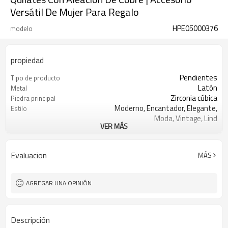
Versátil De Mujer Para Regalo
HPE05000376
modelo
propiedad
Pendientes
Tipo de producto
Latón
Metal
Zirconia cúbica
Piedra principal
Moderno, Encantador, Elegante,
Estilo
Moda, Vintage, Lind
VER MÁS
Verde/Azul/Negro/Rojo/Blanco
Color de piedra
Oro 18k
Color de revestimiento
3-7 días
El tiempo de entrega
Evaluacion
MÁS
AGREGAR UNA OPINIÓN
Descripción