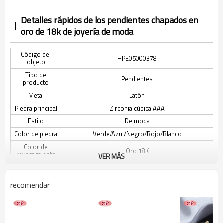
Detalles rápidos de los pendientes chapados en
oro de 18k de joyería de moda
Código del
HPE05000378
objeto
Tipo de
Pendientes
producto
Metal
Latón
Piedra principal
Zirconia cúbica AAA
Estilo
De moda
Color de piedra
Verde/Azul/Negro/Rojo/Blanco
Color de
Oro 18K
revestimiento
VER MÁS
El tiempo de
3-7 días
entrega
recomendar
Descripción de los pendientes de joyería de moda
chapados en oro de 18k