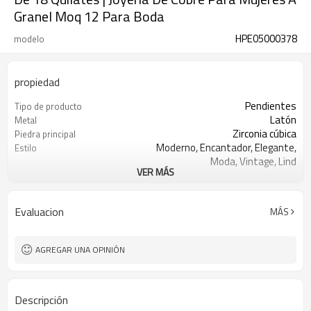
Granel Moq 12 Para Boda
HPE05000378
modelo
propiedad
Pendientes
Tipo de producto
Latón
Metal
Zirconia cúbica
Piedra principal
Moderno, Encantador, Elegante,
Estilo
Moda, Vintage, Lind
VER MÁS
Verde/Azul/Negro/Rojo/Blanco
Color de piedra
Oro 18k
Color de revestimiento
3-7 días
El tiempo de entrega
Evaluacion
MÁS
AGREGAR UNA OPINIÓN
Descripción