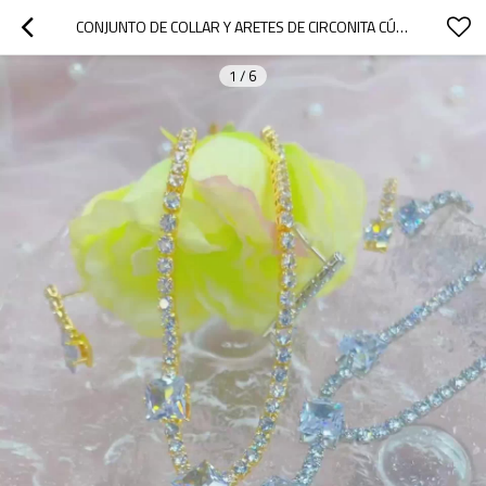
CONJUNTO DE COLLAR Y ARETES DE CIRCONITA CÚBICA CUADRADA BAÑADOS EN ORO DE 18 QUILATES | JOYERÍA DE LUJO AL POR MAYOR
1
/
6