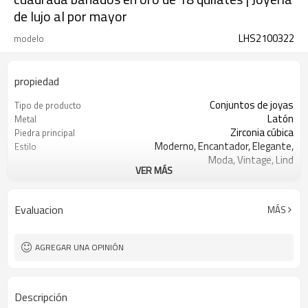
de lujo al por mayor
LHS2100322
modelo
propiedad
Conjuntos de joyas
Tipo de producto
Latón
Metal
Zirconia cúbica
Piedra principal
Moderno, Encantador, Elegante,
Estilo
Moda, Vintage, Lind
VER MÁS
Blanca / amarilla
Color de piedra
Oro 18k
Color de revestimiento
3-7 días
El tiempo de entrega
Evaluacion
MÁS
AGREGAR UNA OPINIÓN
Descripción