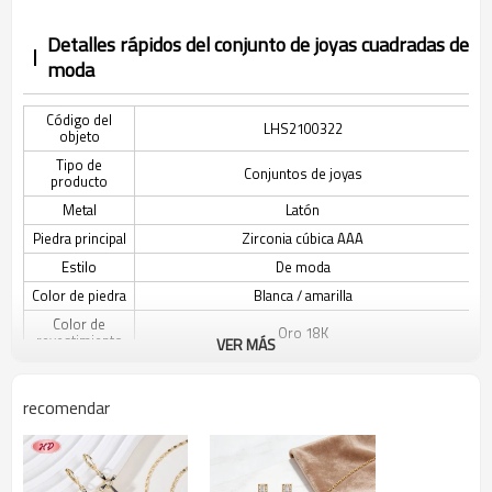
Detalles rápidos del conjunto de joyas cuadradas de
moda
Código del
LHS2100322
objeto
Tipo de
Conjuntos de joyas
producto
Metal
Latón
Piedra principal
Zirconia cúbica AAA
Estilo
De moda
Color de piedra
Blanca / amarilla
Color de
Oro 18K
revestimiento
VER MÁS
El tiempo de
3-7 días
entrega
recomendar
Descripción del conjunto de joyas cuadradas de
moda