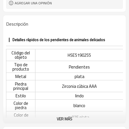
AGREGAR UNA OPINIÓN
Descripción
Detalles rápidos de los pendientes de animales delicados
Código del
HSE5190255
objeto
Tipo de
Pendientes
producto
Metal
plata
Piedra
Zirconia cúbica AAA
principal
Estilo
lindo
Color de
blanco
piedra
Color de
s925 plata
VER MÁS
revestimiento
El tiempo de