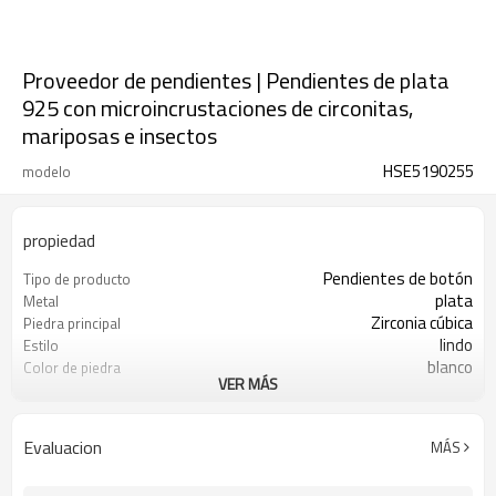
Proveedor de pendientes | Pendientes de plata
925 con microincrustaciones de circonitas,
mariposas e insectos
HSE5190255
modelo
propiedad
Pendientes de botón
Tipo de producto
plata
Metal
Zirconia cúbica
Piedra principal
lindo
Estilo
blanco
Color de piedra
VER MÁS
s925 plata
Color de revestimiento
3-7 días
El tiempo de entrega
Evaluacion
MÁS