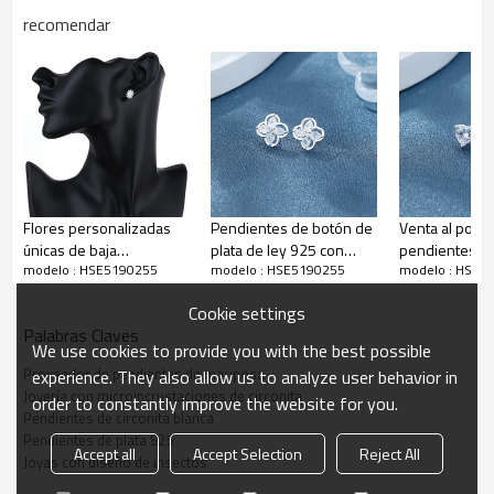
3-7 días
entrega
recomendar
Descripción de los delicados pendientes de animales
Flores personalizadas
Pendientes de botón de
Venta al por 
únicas de baja
plata de ley 925 con
pendientes de
modelo : HSE5190255
modelo : HSE5190255
modelo : HSE5
sensibilidad joyas de
flores blancas y circonita
ley 925 para 
moda cúbicas de zircon
cúbica para mujer al por
diseño de cor
Cookie settings
925 pendientes perno
mayor
circonita
Palabras Claves
We use cookies to provide you with the best possible
Proveedor de pendientes de mariposa
experience. They also allow us to analyze user behavior in
Joyería con microincrustaciones de circonita
order to constantly improve the website for you.
Pendientes de circonita blanca
Pendientes de plata 925
Accept all
Accept Selection
Reject All
Joyas con diseño de insectos