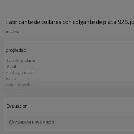
Fabricante de collares con colgante de plata 925, 
modelo
propiedad
Tipo de producto
Metal
Piedra principal
Estilo
Color de piedra
Color de revestimiento
El tiempo de entrega
Evaluacion
AGREGAR UNA OPINIÓN