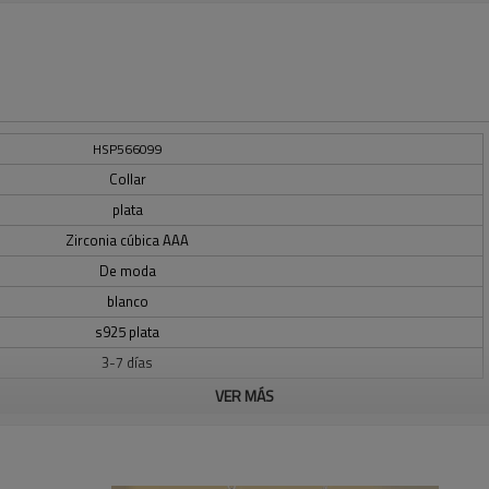
HSP566099
Collar
plata
Zirconia cúbica AAA
De moda
blanco
s925 plata
3-7 días
VER MÁS