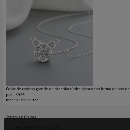
Collar de cadena grande de circonita cúbica blanca con forma de oso de 
plata S925
modelo : HSP566099
Palabras Claves
Collares colgantes de mariposa