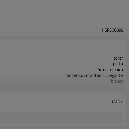
HSP566099
collar
plata
Zirconia cúbica
Moderno, Encantador, Elegante
blanco
s925 plata
3-7 días
MÁS