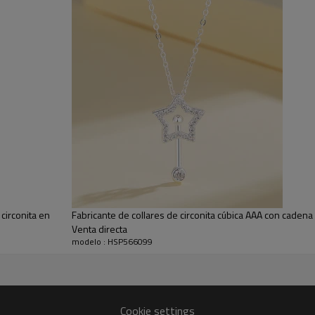
Sumérgete en el es
mujeres de espíritu
¿Buscas un collar que sea tan único y
de ley 925 está aquí para causar sen
mujer que ama destacarse con joyas 
Comprar con nosotros es muy fácil, g
Tanto si eres un minorista que se aba
circonita en
Fabricante de collares de circonita cúbica AAA con cadena
imprescindible.
Venta directa
modelo : HSP566099
Nuestro compromiso con los produc
-Hipoalergénico
-Exhibido en tiendas durante al men
-Garantía posventa
Cookie settings
Aplicación: accesorio diario, regalo 