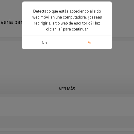
Detectado que estás accediendo al sitio
web móvil en una computadora, ¿deseas
joyería para mujer con forma de pez
redirigir al sitio web de escritorio? Haz
clic en 'sí' para continuar
No
Si
VER MÁS