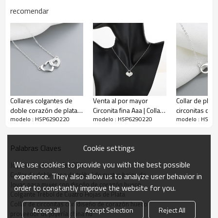
recomendar
Descripción del collar con diseño de corazón
Collares colgantes de
Venta al por mayor
Collar de plat
doble corazón de plata
Circonita fina Aaa | Collar
circonitas cúbi
modelo : HSP6290220
modelo : HSP6290220
modelo : HSP6
de ley S925 con circonita
con candado en forma
mayor | Joyas 
AAA al por mayor
de corazón con dije de
con diseño de
plata de ley 925 |
amor
Cookie settings
Palabras Claves
Colgante Para Mujer
Joyería De Moda
We use cookies to provide you with the best possible
Joyería de plata de ley 925.
Collar de doble capa de trébol de cuatro hojas de
experience. They also allow us to analyze user behavior in
Joyas para mujer con diseño de corazón hueco
order to constantly improve the website for you.
Colgante Trébol de Cuatro Hojas de Plata
Collar de circonitas con diseño de corazón hueco
Accept all
Accept Selection
Reject All
proveedor de joyería china hd