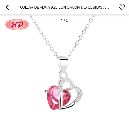
COLLAR DE PLATA 925 CON CIRCONITAS CÚBICAS AL POR MAYOR | JOYAS PARA MUJER CON DISEÑO DE CORAZÓN HUECO
1
/
5