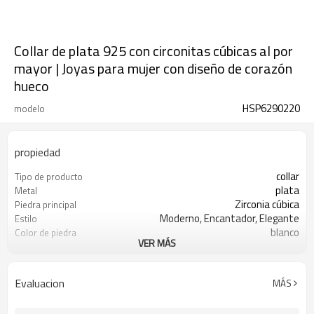
Collar de plata 925 con circonitas cúbicas al por
mayor | Joyas para mujer con diseño de corazón
hueco
HSP6290220
modelo
propiedad
collar
Tipo de producto
plata
Metal
Zirconia cúbica
Piedra principal
Moderno, Encantador, Elegante
Estilo
blanco
Color de piedra
VER MÁS
s925 plata
Color de revestimiento
3-7 días
El tiempo de entrega
Evaluacion
MÁS