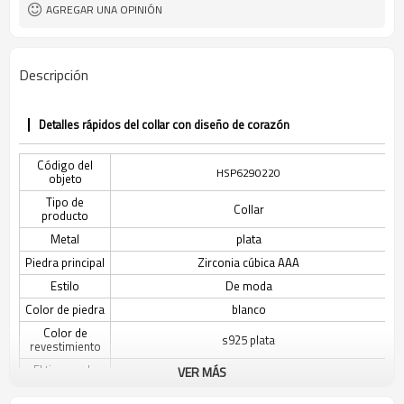
AGREGAR UNA OPINIÓN
Descripción
Detalles rápidos del collar con diseño de corazón
Código del
HSP6290220
objeto
Tipo de
Collar
producto
Metal
plata
Piedra principal
Zirconia cúbica AAA
Estilo
De moda
Color de piedra
blanco
Color de
s925 plata
revestimiento
El tiempo de
VER MÁS
3-7 días
entrega