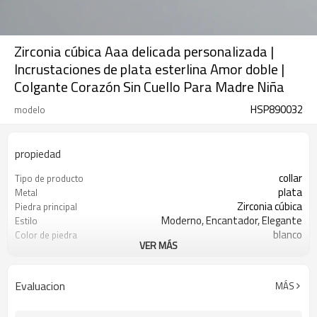
Zirconia cúbica Aaa delicada personalizada |
Incrustaciones de plata esterlina Amor doble |
Colgante Corazón Sin Cuello Para Madre Niña
HSP890032
modelo
propiedad
collar
Tipo de producto
plata
Metal
Zirconia cúbica
Piedra principal
Moderno, Encantador, Elegante
Estilo
blanco
Color de piedra
VER MÁS
s925 plata
Color de revestimiento
3-7 días
El tiempo de entrega
Evaluacion
MÁS