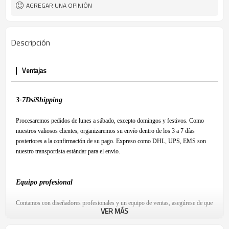
AGREGAR UNA OPINIÓN
Descripción
Ventajas
3-7
D
sí
S
hipping
Procesaremos pedidos de lunes a sábado, excepto domingos y festivos. Como
nuestros valiosos clientes, organizaremos su envío dentro de los 3 a 7 días
posteriores a la confirmación de su pago. Expreso como DHL, UPS, EMS son
nuestro transportista estándar para el envío.
Equipo profesional
Contamos con diseñadores profesionales y un equipo de ventas, asegúrese de que
VER MÁS
esté satisfecho con nuestro producto y tenga una experiencia de compra
agradable.