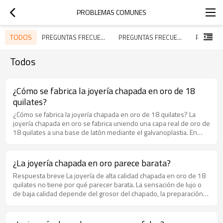
PROBLEMAS COMUNES
TODOS
PREGUNTAS FRECUENTES DE LA EMPRESA HENGDIAN
PREGUNTAS FRECUENTES SOBRE EL SERVICIO DE HENGDIAN
Todos
¿Cómo se fabrica la joyería chapada en oro de 18
quilates?
¿Cómo se fabrica la joyería chapada en oro de 18 quilates? La
joyería chapada en oro se fabrica uniendo una capa real de oro de
18 quilates a una base de latón mediante el galvanoplastia. En
Hengdian (HD) Jewelry, el proceso se lleva a cabo como un flujo
de trabajo controlado de 14 pasos en nuestra propia fábrica de
Shanwei, Guangdong. Paso 1: La base de latón Comienza con un
¿La joyería chapada en oro parece barata?
componente de latón conformado por fundición o estampado, y
Respuesta breve La joyería de alta calidad chapada en oro de 18
luego pulido hasta obtener una superficie lisa y lista para espejo.
quilates no tiene por qué parecer barata. La sensación de lujo o
Una base limpia y uniforme es lo que permite que la capa de oro
de baja calidad depende del grosor del chapado, la preparación
se asiente plana y luzca refinada. Paso 2: Limpieza y preparación
de la base, la calibración del color y el control del acabado. Qué
El latón pulido se desengrasa y se enjuaga en múltiples baños
hace que la joyería chapada en oro de 18 quilates luzca premium
para eliminar aceites y micro-partículas de polvo. Solo una
Grosor del chapado. Una capa de 18 quilates de 0,1-0,3 micras
superficie perfectamente limpia acepta un recubrimiento de oro