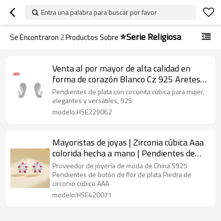
Entra una palabra para buscar por favor
⭐Serie Religiosa
Se Encontraron
2
Productos Sobre
Venta al por mayor de alta calidad en
forma de corazón Blanco Cz 925 Aretes
de plata esterlina para joyería de mujer
Pendientes de plata con circonita cúbica para mujer,
elegantes y versátiles, 925
modelo:HSE229062
Mayoristas de joyas | Zirconia cúbica Aaa
colorida hecha a mano | Pendientes de
flores de plata de ley 925 para mujer
Proveedor de joyería de moda de China S925
Pendientes de botón de flor de plata Piedra de
circonio cúbico AAA
modelo:HSE420071