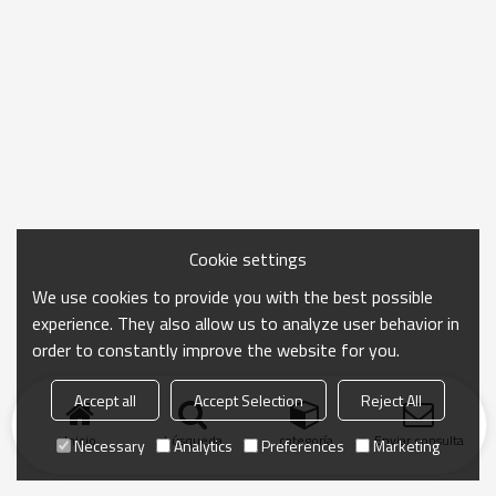
Cookie settings
We use cookies to provide you with the best possible
experience. They also allow us to analyze user behavior in
order to constantly improve the website for you.
Accept all
Accept Selection
Reject All
Inicio
búsqueda
categoría
Enviar consulta
Necessary
Analytics
Preferences
Marketing