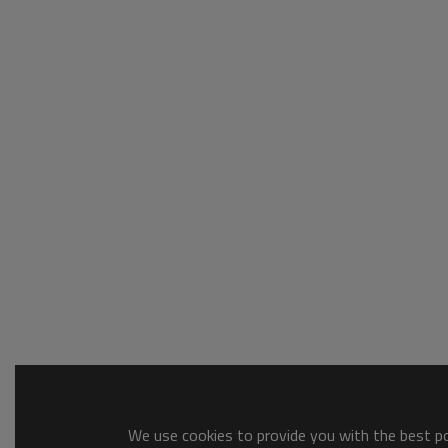
We use cookies to provide you with the best pos