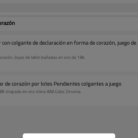
orazón
 con colgante de declaración en forma de corazón, juego de 
corazón. Joyas de latón bañadas en oro de 18k.
ar de corazón por lotes Pendientes colgantes a juego
8K chapado en oro chino AAA Cubic Zirconia.