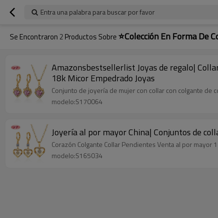
Entra una palabra para buscar por favor
⭐Colección En Forma De C
Se Encontraron
2
Productos Sobre
Amazonsbestsellerlist Joyas de regalo| Collar
18k Micor Empedrado Joyas
Conjunto de joyería de mujer con collar con colgante de 
modelo:S170064
Joyería al por mayor China| Conjuntos de coll
Corazón Colgante Collar Pendientes Venta al por mayor 1
modelo:S165034