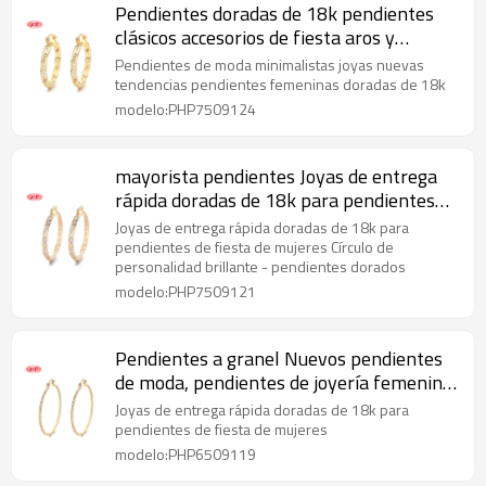
Pendientes doradas de 18k pendientes
clásicos accesorios de fiesta aros y
accesorios por mayor
Pendientes de moda minimalistas joyas nuevas
tendencias pendientes femeninas doradas de 18k
modelo:PHP7509124
mayorista pendientes Joyas de entrega
rápida doradas de 18k para pendientes
de fiesta de mujeres
Joyas de entrega rápida doradas de 18k para
pendientes de fiesta de mujeres Círculo de
personalidad brillante - pendientes dorados
modelo:PHP7509121
Pendientes a granel Nuevos pendientes
de moda, pendientes de joyería femenina
dorada de 18k
Joyas de entrega rápida doradas de 18k para
pendientes de fiesta de mujeres
modelo:PHP6509119