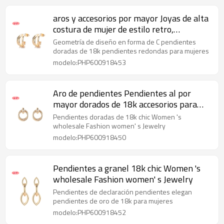
aros y accesorios por mayor Joyas de alta
costura de mujer de estilo retro,
pendientes de oro 18k
Geometría de diseño en forma de C pendientes
doradas de 18k pendientes redondas para mujeres
modelo:PHP600918453
Aro de pendientes Pendientes al por
mayor dorados de 18k accesorios para
pendientes para mujeres
Pendientes doradas de 18k chic Women 's
wholesale Fashion women' s Jewelry
modelo:PHP600918450
Pendientes a granel 18k chic Women 's
wholesale Fashion women' s Jewelry
Pendientes de declaración pendientes elegan
pendientes de oro de 18k para mujeres
modelo:PHP600918452