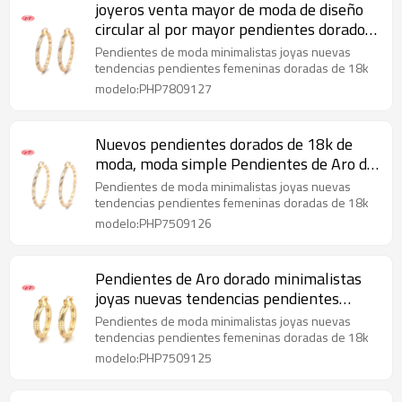
joyeros venta mayor de moda de diseño
circular al por mayor pendientes dorados
de 5 cm 18k
Pendientes de moda minimalistas joyas nuevas
tendencias pendientes femeninas doradas de 18k
modelo:PHP7809127
Nuevos pendientes dorados de 18k de
moda, moda simple Pendientes de Aro de
moda
Pendientes de moda minimalistas joyas nuevas
tendencias pendientes femeninas doradas de 18k
modelo:PHP7509126
Pendientes de Aro dorado minimalistas
joyas nuevas tendencias pendientes
femeninas doradas de 18k
Pendientes de moda minimalistas joyas nuevas
tendencias pendientes femeninas doradas de 18k
modelo:PHP7509125