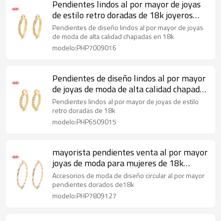
Pendientes lindos al por mayor de joyas
de estilo retro doradas de 18k joyeros
venta mayor
Pendientes de diseño lindos al por mayor de joyas
de moda de alta calidad chapadas en 18k
modelo:PHP7009016
Pendientes de diseño lindos al por mayor
de joyas de moda de alta calidad chapadas
en 18k
Pendientes lindos al por mayor de joyas de estilo
retro doradas de 18k
modelo:PHP6509015
mayorista pendientes venta al por mayor
joyas de moda para mujeres de 18k
pendientes únicos dorados
Accesorios de moda de diseño circular al por mayor
pendientes dorados de18k
modelo:PHP7809127