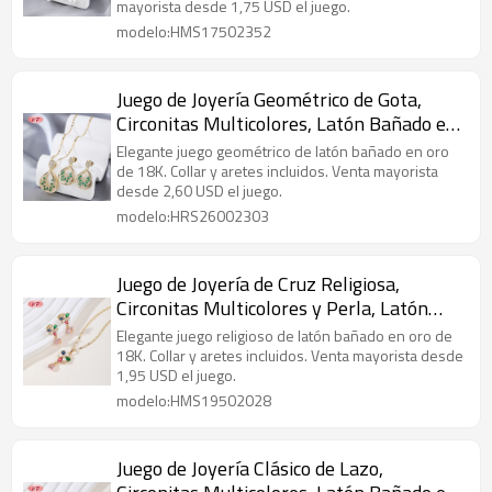
mayorista desde 1,75 USD el juego.
modelo:HMS17502352
Juego de Joyería Geométrico de Gota,
Circonitas Multicolores, Latón Bañado en
Oro de 18K, Fabricante OEM
Elegante juego geométrico de latón bañado en oro
de 18K. Collar y aretes incluidos. Venta mayorista
desde 2,60 USD el juego.
modelo:HRS26002303
Juego de Joyería de Cruz Religiosa,
Circonitas Multicolores y Perla, Latón
Bañado en Oro de 18K, Exportación de
Elegante juego religioso de latón bañado en oro de
Fábrica
18K. Collar y aretes incluidos. Venta mayorista desde
1,95 USD el juego.
modelo:HMS19502028
Juego de Joyería Clásico de Lazo,