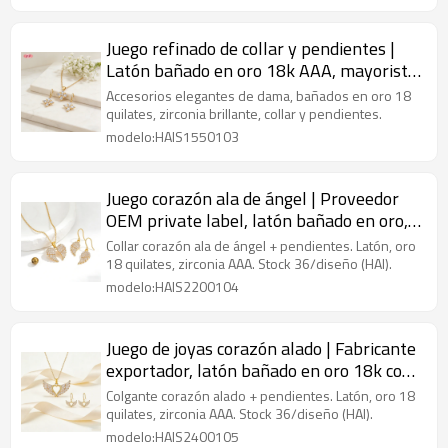
Juego refinado de collar y pendientes |
Latón bañado en oro 18k AAA, mayorista
boutique
Accesorios elegantes de dama, bañados en oro 18
quilates, zirconia brillante, collar y pendientes.
modelo:HAIS1550103
Juego corazón ala de ángel | Proveedor
OEM private label, latón bañado en oro,
zirconia
Collar corazón ala de ángel + pendientes. Latón, oro
18 quilates, zirconia AAA. Stock 36/diseño (HAI).
modelo:HAIS2200104
Juego de joyas corazón alado | Fabricante
exportador, latón bañado en oro 18k con
zirconia AAA
Colgante corazón alado + pendientes. Latón, oro 18
quilates, zirconia AAA. Stock 36/diseño (HAI).
modelo:HAIS2400105