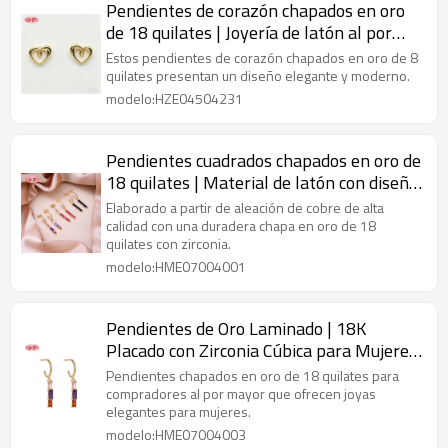
Pendientes de corazón chapados en oro
de 18 quilates | Joyería de latón al por
mayor para mujer | Para uso diario
Estos pendientes de corazón chapados en oro de 8
quilates presentan un diseño elegante y moderno.
modelo:HZE04504231
Pendientes cuadrados chapados en oro de
18 quilates | Material de latón con diseño
original Joyería para mujer a granel
Elaborado a partir de aleación de cobre de alta
calidad con una duradera chapa en oro de 18
quilates con zirconia.
modelo:HME07004001
Pendientes de Oro Laminado | 18K
Placado con Zirconia Cúbica para Mujeres
| Ideal para Regalos de Compromiso |
Pendientes chapados en oro de 18 quilates para
Cobre
compradores al por mayor que ofrecen joyas
elegantes para mujeres.
modelo:HME07004003