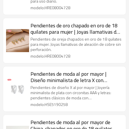
para uso diario.
modelo:HRE08004728
Pendientes de oro chapado en oro de 18
quilates para mujer | Joyas llamativas de
aleación de cobre sin perforación
Pendientes de oreja chapados en oro de 18 quilates
para mujer. Joyas llamativas de aleación de cobre sin
perforación.
modelo:HRE08004728
Pendientes de moda al por mayor |
Diseño minimalista de letra X con
microincrustaciones de circonita AAA,
Pendientes de diseño X al por mayor | Joyería
joyería clásica
minimalista de plata con circonitas AAA y letras:
pendientes clásicos de moda con
microincrustaciones.
modelo:HSE5190258
Pendientes de moda al por mayor de
China, chapados en oro de 18 quilates,