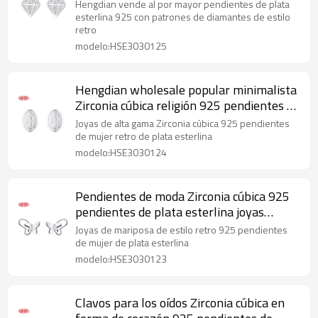
Hengdian vende al por mayor pendientes de plata
esterlina 925 con patrones de diamantes de estilo
retro
modelo:HSE3030125
Hengdian wholesale popular minimalista
Zirconia cúbica religión 925 pendientes de
plata
Joyas de alta gama Zirconia cúbica 925 pendientes
de mujer retro de plata esterlina
modelo:HSE3030124
Pendientes de moda Zirconia cúbica 925
pendientes de plata esterlina joyas
mariposa señora
Joyas de mariposa de estilo retro 925 pendientes
de mujer de plata esterlina
modelo:HSE3030123
Clavos para los oídos Zirconia cúbica en