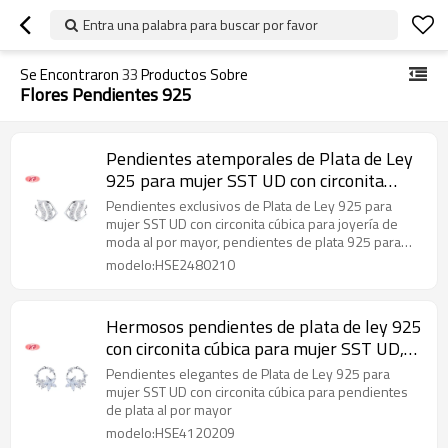
Entra una palabra para buscar por favor
Se Encontraron
33
Productos Sobre
Flores Pendientes 925
Pendientes atemporales de Plata de Ley
925 para mujer SST UD con circonita
cúbica para joyería de moda al por mayor,
Pendientes exclusivos de Plata de Ley 925 para
pendientes de plata 925 para mujer
mujer SST UD con circonita cúbica para joyería de
moda al por mayor, pendientes de plata 925 para
mujer
modelo:HSE2480210
Hermosos pendientes de plata de ley 925
con circonita cúbica para mujer SST UD,
pendientes de plata al por mayor de alta
Pendientes elegantes de Plata de Ley 925 para
calidad
mujer SST UD con circonita cúbica para pendientes
de plata al por mayor
modelo:HSE4120209