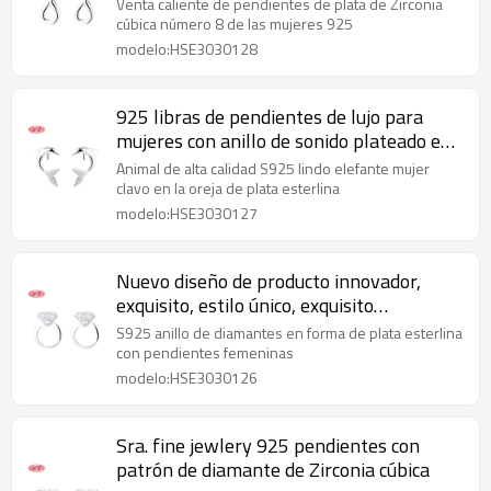
8 libras 925
Venta caliente de pendientes de plata de Zirconia
cúbica número 8 de las mujeres 925
modelo:HSE3030128
925 libras de pendientes de lujo para
mujeres con anillo de sonido plateado en
forma de animal
Animal de alta calidad S925 lindo elefante mujer
clavo en la oreja de plata esterlina
modelo:HSE3030127
Nuevo diseño de producto innovador,
exquisito, estilo único, exquisito
pendientes de círculo de moda
S925 anillo de diamantes en forma de plata esterlina
con pendientes femeninas
modelo:HSE3030126
Sra. fine jewlery 925 pendientes con
patrón de diamante de Zirconia cúbica