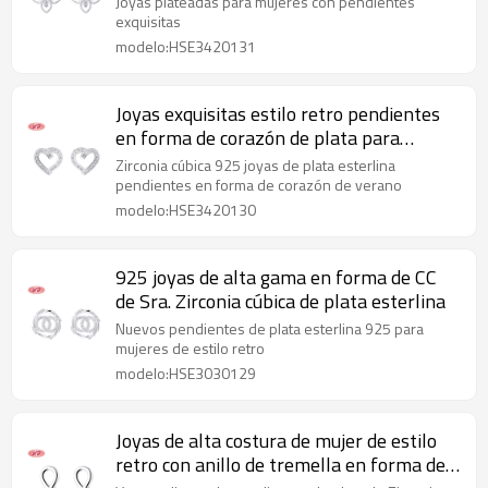
Joyas plateadas para mujeres con pendientes
exquisitas
modelo:HSE3420131
Joyas exquisitas estilo retro pendientes
en forma de corazón de plata para
mujeres 925
Zirconia cúbica 925 joyas de plata esterlina
pendientes en forma de corazón de verano
modelo:HSE3420130
925 joyas de alta gama en forma de CC
de Sra. Zirconia cúbica de plata esterlina
Nuevos pendientes de plata esterlina 925 para
mujeres de estilo retro
modelo:HSE3030129
Joyas de alta costura de mujer de estilo
retro con anillo de tremella en forma de