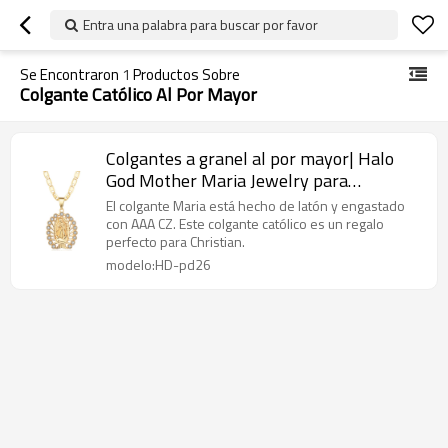
Entra una palabra para buscar por favor
Se Encontraron
1
Productos Sobre
Colgante Católico Al Por Mayor
Colgantes a granel al por mayor| Halo
God Mother Maria Jewelry para
colgantes religiosos de fe cristiana |
El colgante Maria está hecho de latón y engastado
Circón cúbico AAA chapado en oro de 18 k
con AAA CZ. Este colgante católico es un regalo
perfecto para Christian.
modelo:HD-pd26