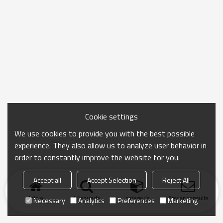
Cookie settings
We use cookies to provide you with the best possible
experience. They also allow us to analyze user behavior in
order to constantly improve the website for you.
Accept all
Accept Selection
Reject All
Inicio
búsqueda
categoría
Enviar consulta
Necessary
Analytics
Preferences
Marketing