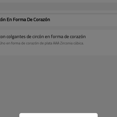
rcón En Forma De Corazón
 con colgantes de circón en forma de corazón
ho en forma de corazón de plata AAA Zirconia cúbica.