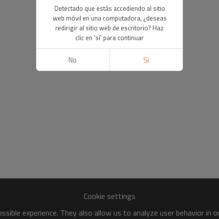
Detectado que estás accediendo al sitio
web móvil en una computadora, ¿deseas
redirigir al sitio web de escritorio? Haz
clic en 'sí' para continuar
No
Si
Cookie settings
sible experience. They also allow us to analyze user behavior in 