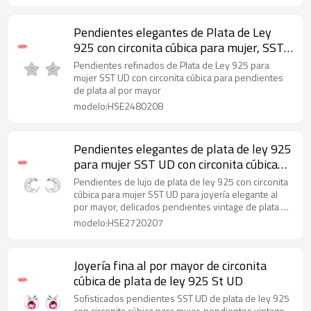
Pendientes elegantes de Plata de Ley
925 con circonita cúbica para mujer, SST
UD, joyería fina al por mayor, pendientes
Pendientes refinados de Plata de Ley 925 para
de plata
mujer SST UD con circonita cúbica para pendientes
de plata al por mayor
modelo:HSE2480208
Pendientes elegantes de plata de ley 925
para mujer SST UD con circonita cúbica
para pendientes vintage de plata de ley
Pendientes de lujo de plata de ley 925 con circonita
delicados al por mayor para mujer
cúbica para mujer SST UD para joyería elegante al
por mayor, delicados pendientes vintage de plata de
ley para mujer
modelo:HSE2720207
Joyería fina al por mayor de circonita
cúbica de plata de ley 925 St UD
Sofisticados pendientes SST UD de plata de ley 925
con circonita cúbica para mujer, pendientes vintage