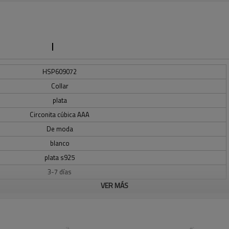
HSP609072
Collar
plata
Circonita cúbica AAA
De moda
blanco
plata s925
3-7 días
VER MÁS