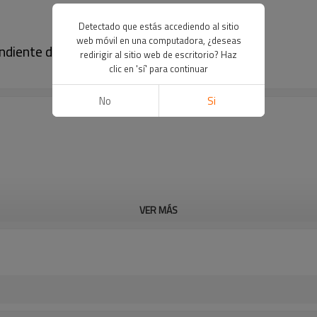
Detectado que estás accediendo al sitio
web móvil en una computadora, ¿deseas
endiente de circonitas para mujer
redirigir al sitio web de escritorio? Haz
clic en 'sí' para continuar
No
Si
VER MÁS