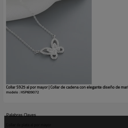
Collar S925 al por mayor | Collar de cadena con elegante diseño de ma
modelo : HSP609072
Palabras Claves
Collar de plata al por mayor