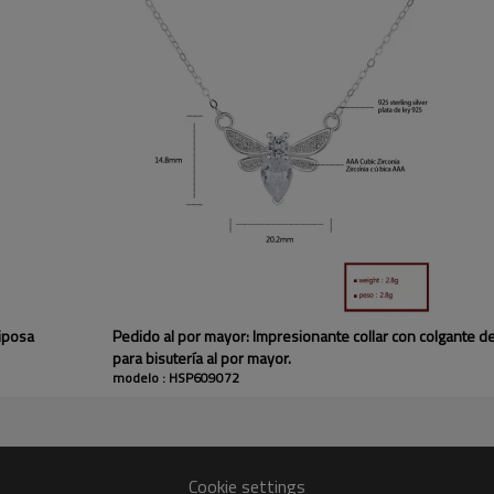
Collar de joyería d
¿Buscas un collar que combine el
Nuestro collar clásico de plata c
mujeres que aprecian el estilo a
o agregue un toque refinado a su
riposa
Pedido al por mayor: Impresionante collar con colgante de
Nuestro compromiso con lo
para bisutería al por mayor.
-Hipoalergénico
modelo : HSP609072
-Exhibido en tiendas durant
-Garantía postventa
Aplicación: accesorio diario
Cookie settings