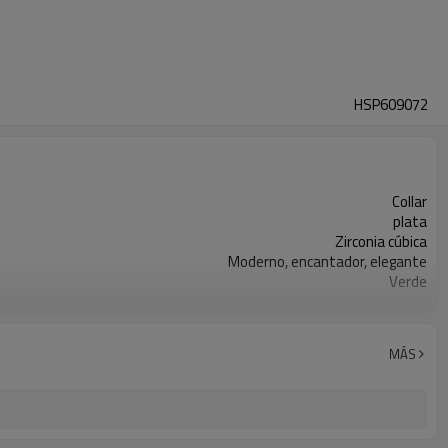
HSP609072
Collar
plata
Zirconia cúbica
Moderno, encantador, elegante
Verde
plata
3-7 días
MÁS