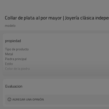
Collar de plata al por mayor | Joyería clásica indep
modelo
propiedad
Tipo de producto
Metal
Piedra principal
Estilo
Color de la piedra
Color del enchapado
El tiempo de entrega
Evaluacion
AGREGAR UNA OPINIÓN