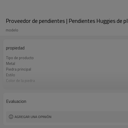
Proveedor de pendientes | Pendientes Huggies de p
modelo
propiedad
Tipo de producto
Metal
Piedra principal
Estilo
Color de la piedra
Color del enchapado
El tiempo de entrega
Evaluacion
AGREGAR UNA OPINIÓN