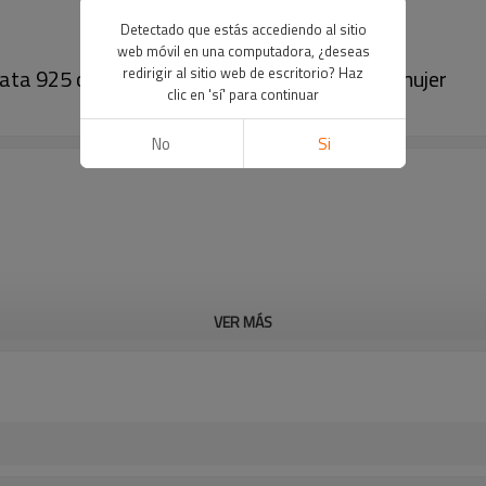
Detectado que estás accediendo al sitio
web móvil en una computadora, ¿deseas
redirigir al sitio web de escritorio? Haz
lata 925 con diseño geométrico blanco para mujer
clic en 'sí' para continuar
No
Si
VER MÁS