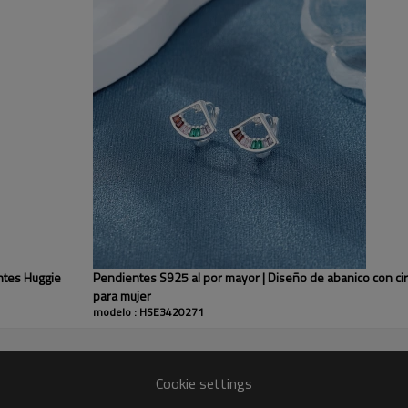
Pendientes Huggie
¿Buscas unos pendientes elegant
Nuestros aretes Huggies con dis
para mujeres que buscan diseños
para looks casuales como formal
entes Huggie
Pendientes S925 al por mayor | Diseño de abanico con ci
para mujer
Nuestro compromiso con los pro
modelo : HSE3420271
-Hipoalergénico
-Exhibido en tiendas durante al
-Garantía postventa
Cookie settings
Aplicación: accesorio diario, regal