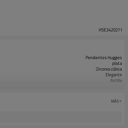
HSE3420271
Pendientes Huggies
plata
Zirconia cúbica
Elegante
Astilla
Plata
3-7 días
MÁS