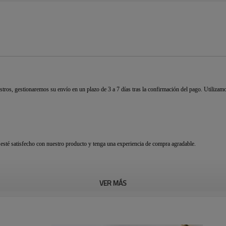
stros, gestionaremos su envío en un plazo de 3 a 7 días tras la confirmación del pago. Uti
sté satisfecho con nuestro producto y tenga una experiencia de compra agradable.
VER MÁS
 hemos esforzado por ofrecer precios bajos y alta calidad. Actualmente, tenemos clientes.
d