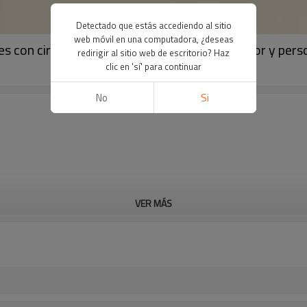
Detectado que estás accediendo al sitio
web móvil en una computadora, ¿deseas
tes con circonita cúbica 3A - Venta al por mayor y pers
redirigir al sitio web de escritorio? Haz
clic en 'sí' para continuar
No
Si
VER MÁS