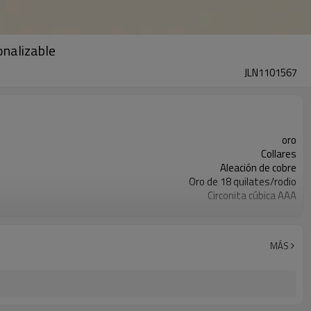
onalizable
JLN1101567
oro
Collares
Aleación de cobre
Oro de 18 quilates/rodio
Circonita cúbica AAA
Moderno, elegante, minimalista, religioso.
MÁS