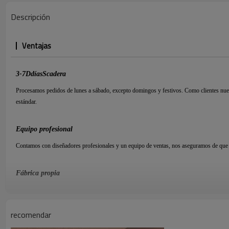
Descripción
Ventajas
3-7
D
días
S
cadera
Procesamos pedidos de lunes a sábado, excepto domingos y festivos. Como clientes nue
estándar.
Equipo profesional
Contamos con diseñadores profesionales y un equipo de ventas, nos aseguramos de que e
Fábrica propia
Nos especializamos en joyería de más de
15
Contamos con fábrica propia y siempre nos
deslumbrante.
recomendar