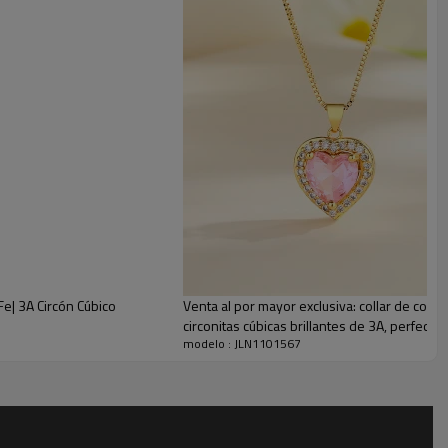
Fe| 3A Circón Cúbico
Venta al por mayor exclusiva: collar de cora
chos.
sombrero
s
Además, ofrecemos un excelente servicio posventa. Si encuentra algún
'
circonitas cúbicas brillantes de 3A, perfecto
modelo : JLN1101567