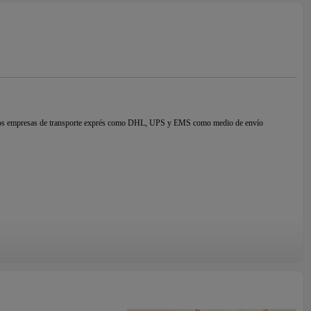
lizamos empresas de transporte exprés como DHL, UPS y EMS como medio de envío
e
En todo el mundo, y son reconocidos como representantes de joyería de alta calidad y