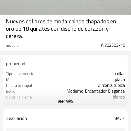
Nuevos collares de moda chinos chapados en
oro de 18 quilates con diseño de corazón y
cereza.
AI202503-10
modelo
propiedad
collar
Tipo de producto
plata
Metal
Zirconia cúbica
Piedra principal
Moderno, Encantador, Elegante
Estilo
blanco
Color de piedra
VER MÁS
chapado en oro de 18 quilates
Color de revestimiento
3-7 días
El tiempo de entrega
Evaluacion
MÁS