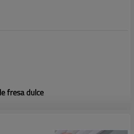
de fresa dulce
 elegancia con un toque divertido? ¡Nuestra colección de pulseras
or mayor te encantará! Con un impresionante diseño de frutas, un
 perlas, esta pulsera es imprescindible para cualquier amante de la
o o quieras comprar en tu tienda, nuestras piezas de alta calidad te harán
 de compra fluida, envíos rápidos y un excelente servicio al cliente. ¿Listo