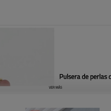
Pulsera de perlas 
VER MÁS
¿Buscas una pieza única que combine
chapadas en oro de 18 quilates al p
encantador dije de fresa y delicadas
joyería. Ya sea que te des un caprich
destacar. Disfruta de una experiencia