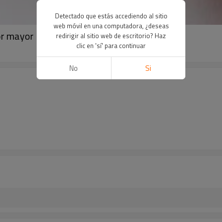
Detectado que estás accediendo al sitio
web móvil en una computadora, ¿deseas
r mayor | Diseño de frutas | Fresa | Perla
redirigir al sitio web de escritorio? Haz
clic en 'sí' para continuar
No
Si