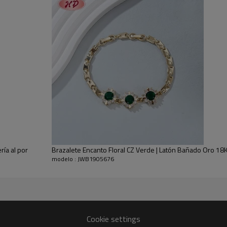
para añadir un toque de encanto a tu
Nuestro compromiso con los produc
- Hipoalergénicos
- Exhibidos en tiendas durante al m
- Garantía posventa
Usos: accesorio diario, regalo para m
ía al por
Brazalete Encanto Floral CZ Verde | Latón Bañado Oro 18
modelo : JWB1905676
Cookie settings