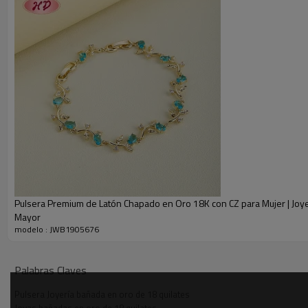
Pulsera Premium de Latón Chapado en Oro 18K con CZ para Mujer | Joyer
Mayor
modelo : JWB1905676
Pulsera con diseño de frutas
Imágenes detalladas
Palabras Claves
Pulsera Joyería bañada en oro de 18 quilates