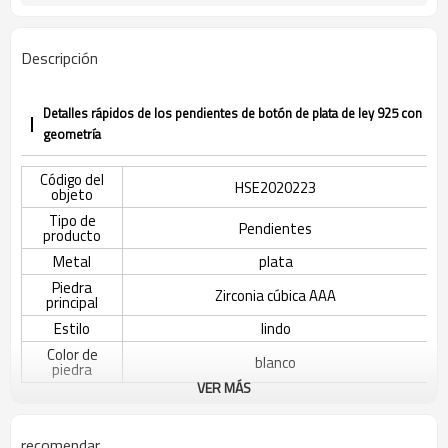
Descripción
Detalles rápidos de los pendientes de botón de plata de ley 925 con
geometría
Código del
HSE2020223
objeto
Tipo de
Pendientes
producto
Metal
plata
Piedra
Zirconia cúbica AAA
principal
Estilo
lindo
Color de
blanco
piedra
VER MÁS
Color de
s925 plata
revestimiento
El tiempo de
3-7 días
recomendar