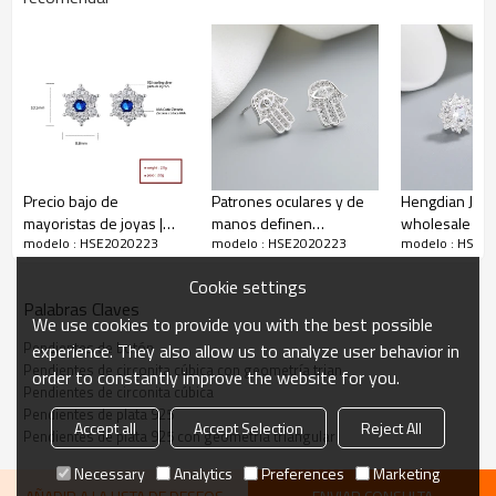
entrega
Descripción de los pendientes de botón de plata de ley 925 con
geometría
Precio bajo de
Patrones oculares y de
Hengdian Jew
mayoristas de joyas |
manos definen
wholesale AA
modelo : HSE2020223
modelo : HSE2020223
modelo : HSE2
Sólido simple copo de
pendientes de mujer
pendientes de
nieve AAA Cubic Zirconia
con clavos de Zirconia
esterlina joyer
Cookie settings
| Pendientes de botón
cúbica y tremella
Palabras Claves
de plata S925
We use cookies to provide you with the best possible
Pendientes de botón
experience. They also allow us to analyze user behavior in
Pendientes de circonita cúbica con geometría trian
order to constantly improve the website for you.
Pendientes de circonita cúbica
Pendientes de plata 925
Accept all
Accept Selection
Reject All
Pendientes de plata 925 con geometría triangular
Necessary
Analytics
Preferences
Marketing