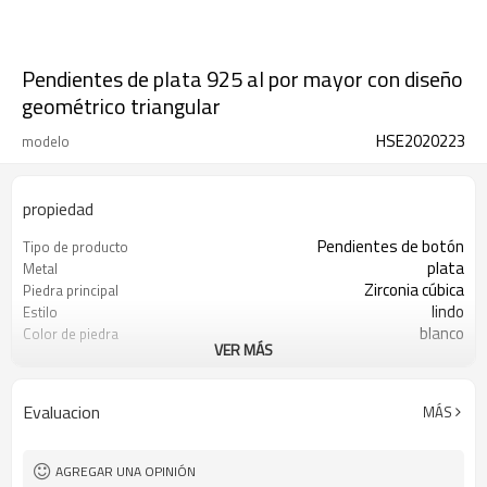
Pendientes de plata 925 al por mayor con diseño
geométrico triangular
HSE2020223
modelo
propiedad
Pendientes de botón
Tipo de producto
plata
Metal
Zirconia cúbica
Piedra principal
lindo
Estilo
blanco
Color de piedra
VER MÁS
s925 plata
Color de revestimiento
3-7 días
El tiempo de entrega
Evaluacion
MÁS
AGREGAR UNA OPINIÓN