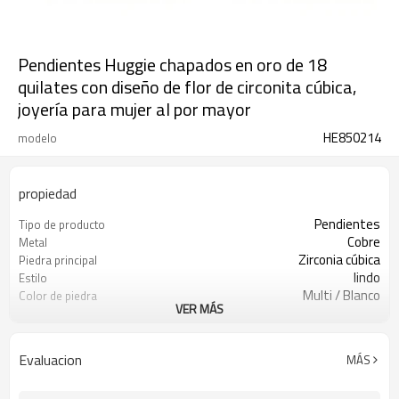
Pendientes Huggie chapados en oro de 18
quilates con diseño de flor de circonita cúbica,
joyería para mujer al por mayor
HE850214
modelo
propiedad
Pendientes
Tipo de producto
Cobre
Metal
Zirconia cúbica
Piedra principal
lindo
Estilo
Multi / Blanco
Color de piedra
VER MÁS
Oro de 18 quilates
Color de revestimiento
3-7 días
El tiempo de entrega
Evaluacion
MÁS