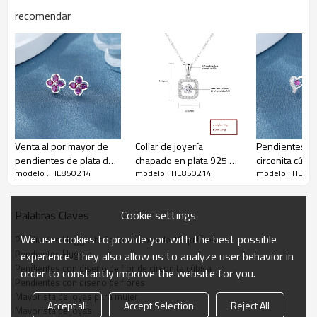
recomendar
Descripción de los pendientes con diseño de flores
Venta al por mayor de
Collar de joyería
Pendientes d
pendientes de plata de
chapado en plata 925 al
circonita cúbi
modelo : HE850214
modelo : HE850214
modelo : HE85
ley 925 para mujer con
por mayor | Cuadrado y
forma de círcu
diseño de girasol blanco
redondo con circonita
corazón de pla
y circonita
925 para mujer
Cookie settings
Palabras Claves
por mayor
We use cookies to provide you with the best possible
Pendientes Huggie bañados en oro de 18 quilates
Pendientes Huggie
experience. They also allow us to analyze user behavior in
Pendientes con diseño de flor de circonita cúbica
order to constantly improve the website for you.
Pendientes con diseño de flores
Mayorista de joyas para mujer
Accept all
Accept Selection
Reject All
Mayorista de joyas