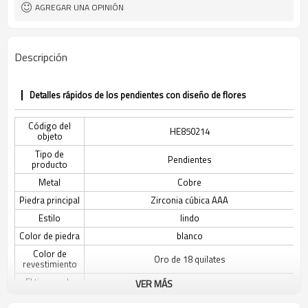
AGREGAR UNA OPINIÓN
Descripción
Detalles rápidos de los pendientes con diseño de flores
Código del
HE850214
objeto
Tipo de
Pendientes
producto
Metal
Cobre
Piedra principal
Zirconia cúbica AAA
Estilo
lindo
Color de piedra
blanco
Color de
Oro de 18 quilates
revestimiento
El tiempo de
VER MÁS
3-7 días
entrega