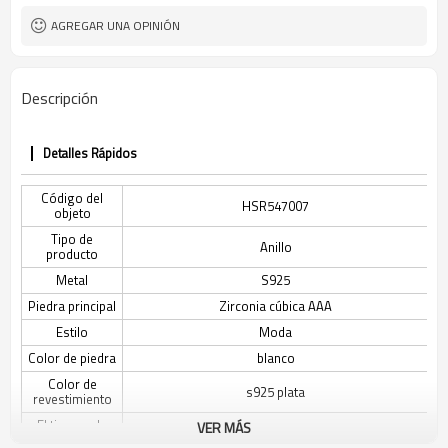
AGREGAR UNA OPINIÓN
Descripción
Detalles Rápidos
Código del
HSR547007
objeto
Tipo de
Anillo
producto
Metal
S925
Piedra principal
Zirconia cúbica AAA
Estilo
Moda
Color de piedra
blanco
Color de
s925 plata
revestimiento
El tiempo de
VER MÁS
3-7 días
entrega