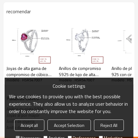
recomendar
Descripción
Joyas de alta gama de
Anillos de compromiso
Anillo de plata
compromiso de cúbico
S925 de lujo de alta
925 con circon
modelo : HSR547007
modelo : HSR547007
modelo : HSR5
en forma de corazón
gama para mujeres con
hermosa, joye
Cookie settings
rosa 925 anillos de plata
circonita cúbica, ideales
moda al por m
para mujeres
para ocasiones
We use cookies to provide you with the best possible
Palabras Claves
exclusivas, anillo
experience. They also allow us to analyze user behavior in
impresionante
Anillos de plata S925
order to constantly improve the website for you.
Joyas al por mayor
Anillo de joyería
Accept all
Accept Selection
Reject All
Anillo de moda
Necessary
Analytics
Preferences
Marketing