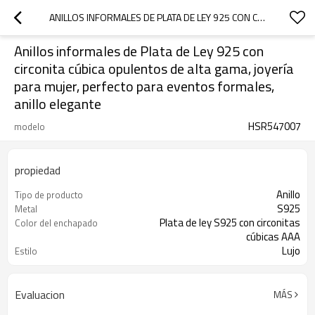
ANILLOS INFORMALES DE PLATA DE LEY 925 CON CIRCONITA CÚBICA OPULENTOS DE ALTA GAMA, JOYERÍA PARA MUJER, PERFECTO PARA EVENTOS FORMALES, ANILLO ELEGANTE
Anillos informales de Plata de Ley 925 con
1
/
1
circonita cúbica opulentos de alta gama, joyería
para mujer, perfecto para eventos formales,
anillo elegante
HSR547007
modelo
propiedad
Anillo
Tipo de producto
S925
Metal
Plata de ley S925 con circonitas
Color del enchapado
cúbicas AAA
Lujo
Estilo
3-7 días
El tiempo de entrega
Evaluacion
MÁS