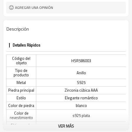
AGREGAR UNA OPINIÓN
Descripción
Detalles Rápidos
Código del
HSR586003
objeto
Tipo de
Anillo
producto
Metal
S925
Piedra principal
Zirconia cúbica AAA
Estilo
Elegante romántico
Color de piedra
blanco
Color de
s925 plata
revestimiento
El tiempo de
VER MÁS
3-7 días
entrega