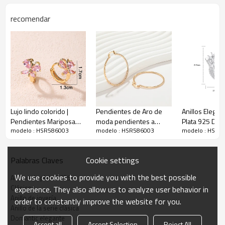
recomendar
Descripción
Lujo lindo colorido |
Pendientes de Aro de
Anillos Elegan
Pendientes Mariposa
moda pendientes a
Plata 925 De 
modelo : HSR586003
modelo : HSR586003
modelo : HSR5
Circón | Pendiente
granel pendientes
Con Circonita 
Huggies de moda de oro
femeninas joyas
Ideales Para 
de 18 quilates | Bucle
mayoristas
De Joyería Lujo
Cookie settings
Palabras Claves
para mujer
personalizadas
Impresionant
We use cookies to provide you with the best possible
Anillos de plata S925
Clásicos
experience. They also allow us to analyze user behavior in
Anillo de joyería
order to constantly improve the website for you.
Anillo de la serie clásica
Domantic elegante
Accept all
Accept Selection
Reject All