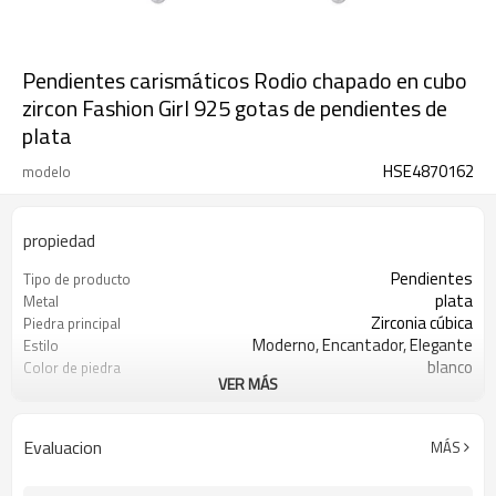
Pendientes carismáticos Rodio chapado en cubo
zircon Fashion Girl 925 gotas de pendientes de
plata
HSE4870162
modelo
propiedad
Pendientes
Tipo de producto
plata
Metal
Zirconia cúbica
Piedra principal
Moderno, Encantador, Elegante
Estilo
blanco
Color de piedra
VER MÁS
s925 plata
Color de revestimiento
3-7 días
El tiempo de entrega
Evaluacion
MÁS