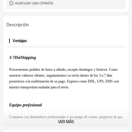
AGREGAR UNA OPINIÓN
Descripción
Ventajas
3-7
D
sí
S
hipping
Procesaremos pedidos de lunes a sábado, excepto domingos y festivos. Como
nuestros valiosos clientes, organizaremos su envío dentro de los 3 a 7 días
posteriores a la confirmación de su pago. Expreso como DHL, UPS, EMS son
nuestro transportista estándar para el envío.
Equipo profesional
Contamos con diseñadores profesionales y un equipo de ventas, asegúrese de que
VER MÁS
esté satisfecho con nuestro producto y tenga una experiencia de compra
agradable.