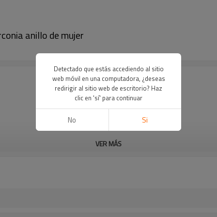
conia anillo de mujer
Detectado que estás accediendo al sitio
web móvil en una computadora, ¿deseas
redirigir al sitio web de escritorio? Haz
clic en 'sí' para continuar
No
Si
VER MÁS