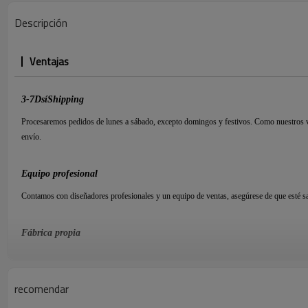
Descripción
Ventajas
3-7
D
sí
S
hipping
Procesaremos pedidos de lunes a sábado, excepto domingos y festivos. Como nuestros va
envío.
Equipo profesional
Contamos con diseñadores profesionales y un equipo de ventas, asegúrese de que esté sa
Fábrica propia
Estamos especializados en Joyería sobre
15
años. Tenemos nuestra propia fábrica, el pre
deslumbrantes.
recomendar