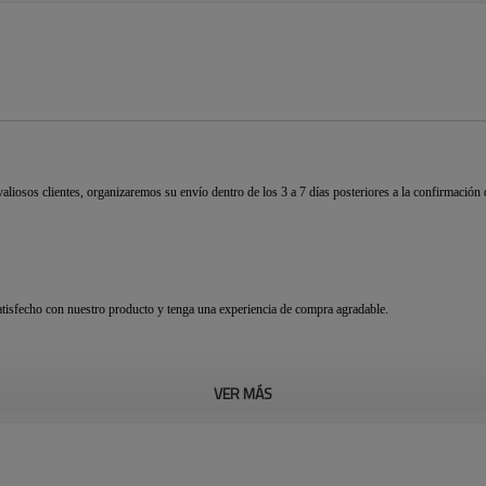
liosos clientes, organizaremos su envío dentro de los 3 a 7 días posteriores a la confirmaci
tisfecho con nuestro producto y tenga una experiencia de compra agradable.
VER MÁS
cio bajo y la alta calidad son en lo que siempre hemos insistido. Hoy en día, tenemos cliente