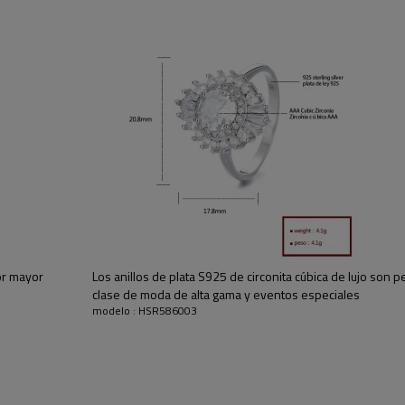
 preciso,
servicio 1V1
asegurar
s
nuestros clientes obtienen sus productos satisfechos. W
sombre
amigos, pueden comprar sin preocupaciones.
HSR586003
Anillos
925 plata
925 plata
Zirconia cúbica AAA
por mayor
Los anillos de plata S925 de circonita cúbica de lujo son p
De moda
clase de moda de alta gama y eventos especiales
Blanco
modelo : HSR586003
3-7 días