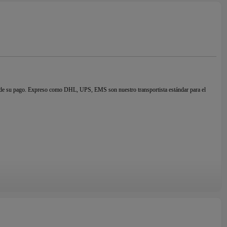
ón de su pago. Expreso como DHL, UPS, EMS son nuestro transportista estándar para el
s
de
en todo el mundo, y son reconocidos como representantes de joyas de alta calidad y