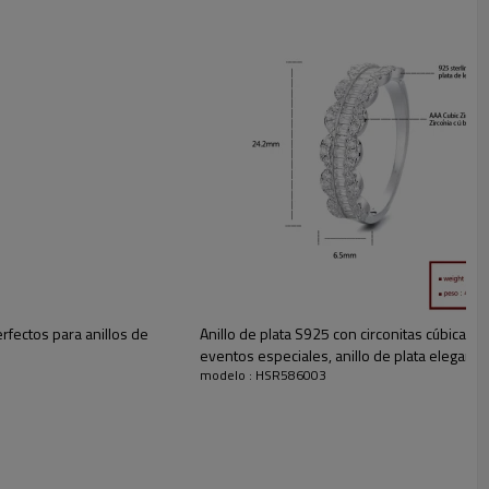
ro
s
Además, ofrecemos un excelente servicio postventa, si encuentra algún problema con
'
erfectos para anillos de
Anillo de plata S925 con circonitas cúbicas d
eventos especiales, anillo de plata elegante
modelo : HSR586003