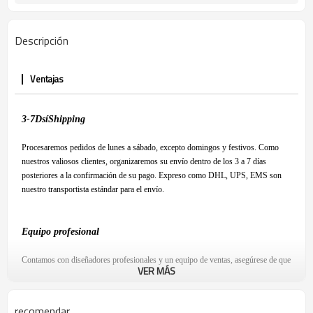
Descripción
Ventajas
3-7
D
sí
S
hipping
Procesaremos pedidos de lunes a sábado, excepto domingos y festivos. Como
nuestros valiosos clientes, organizaremos su envío dentro de los 3 a 7 días
posteriores a la confirmación de su pago. Expreso como DHL, UPS, EMS son
nuestro transportista estándar para el envío.
Equipo profesional
Contamos con diseñadores profesionales y un equipo de ventas, asegúrese de que
VER MÁS
esté satisfecho con nuestro producto y tenga una experiencia de compra
agradable.
recomendar