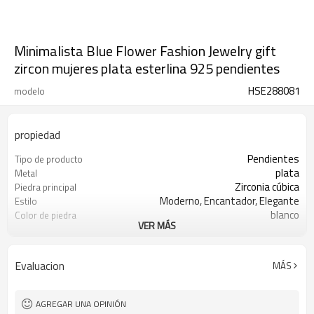
Minimalista Blue Flower Fashion Jewelry gift
zircon mujeres plata esterlina 925 pendientes
HSE288081
modelo
propiedad
Pendientes
Tipo de producto
plata
Metal
Zirconia cúbica
Piedra principal
Moderno, Encantador, Elegante
Estilo
blanco
Color de piedra
VER MÁS
s925 plata
Color de revestimiento
3-7 días
El tiempo de entrega
Evaluacion
MÁS
AGREGAR UNA OPINIÓN