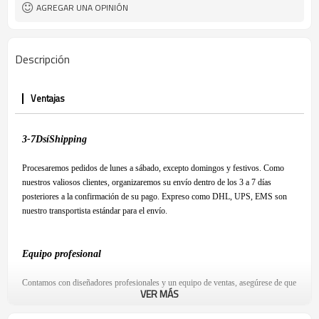
AGREGAR UNA OPINIÓN
Descripción
Ventajas
3-7
D
sí
S
hipping
Procesaremos pedidos de lunes a sábado, excepto domingos y festivos. Como
nuestros valiosos clientes, organizaremos su envío dentro de los 3 a 7 días
posteriores a la confirmación de su pago. Expreso como DHL, UPS, EMS son
nuestro transportista estándar para el envío.
Equipo profesional
Contamos con diseñadores profesionales y un equipo de ventas, asegúrese de que
VER MÁS
esté satisfecho con nuestro producto y tenga una experiencia de compra
agradable.