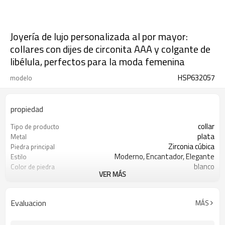
Joyería de lujo personalizada al por mayor:
collares con dijes de circonita AAA y colgante de
libélula, perfectos para la moda femenina
HSP632057
modelo
propiedad
collar
Tipo de producto
plata
Metal
Zirconia cúbica
Piedra principal
Moderno, Encantador, Elegante
Estilo
blanco
Color de piedra
VER MÁS
s925 plata
Color de revestimiento
3-7 días
El tiempo de entrega
Evaluacion
MÁS