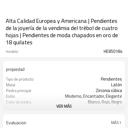
Alta Calidad Europea y Americana | Pendientes
de la joyería de la vendimia del trébol de cuatro
hojas | Pendientes de moda chapados en oro de
18 quilates
HE850184
modelo
propiedad
Pendientes
Tipo de producto
Latón
Metal
Zirconia cúbica
Piedra principal
Moderno, Encantador, Elegante
Estilo
Blanco, Rojo, Negro
Color de piedra
VER MÁS
Oro 18k
Color de revestimiento
3-7 días
El tiempo de entrega
Evaluacion
MÁS