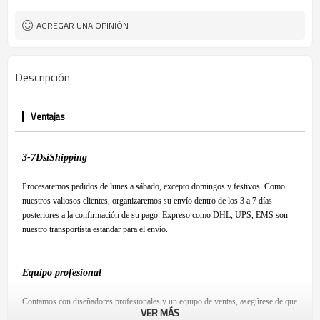
AGREGAR UNA OPINIÓN
Descripción
Ventajas
3-7
D
sí
S
hipping
Procesaremos pedidos de lunes a sábado, excepto domingos y festivos. Como
nuestros valiosos clientes, organizaremos su envío dentro de los 3 a 7 días
posteriores a la confirmación de su pago. Expreso como DHL, UPS, EMS son
nuestro transportista estándar para el envío.
Equipo profesional
Contamos con diseñadores profesionales y un equipo de ventas, asegúrese de que
VER MÁS
esté satisfecho con nuestro producto y tenga una experiencia de compra