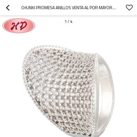
CHUNKI PROMESA ANILLOS VENTA AL POR MAYOR| EXAGERADO LATÓN CHAPADO EN ORO DE 18K LATÓN PAVIMENTADO CON RODIO ZIRCONIA CÚBICA| EMPRESA DE FABRICACIÓN DE ANILLOS EXPORTACIÓN DE JOYAS PARA MUJERES
1
/
4