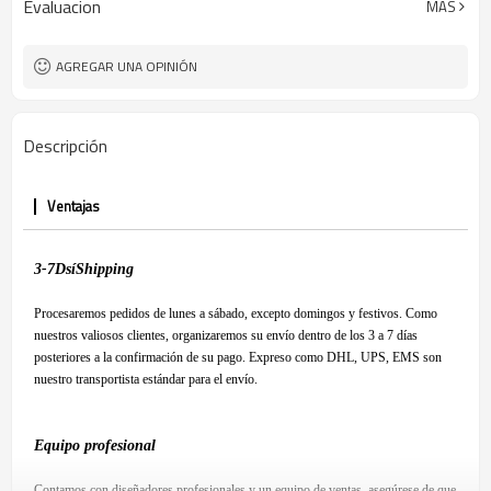
Evaluacion
MÁS
AGREGAR UNA OPINIÓN
Descripción
Ventajas
3-7
D
sí
S
hipping
Procesaremos pedidos de lunes a sábado, excepto domingos y festivos. Como
nuestros valiosos clientes, organizaremos su envío dentro de los 3 a 7 días
posteriores a la confirmación de su pago. Expreso como DHL, UPS, EMS son
nuestro transportista estándar para el envío.
Equipo profesional
Contamos con diseñadores profesionales y un equipo de ventas, asegúrese de que