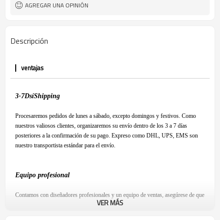
AGREGAR UNA OPINIÓN
Descripción
ventajas
3-7
D
sí
S
hipping
Procesaremos pedidos de lunes a sábado, excepto domingos y festivos. Como
nuestros valiosos clientes, organizaremos su envío dentro de los 3 a 7 días
posteriores a la confirmación de su pago. Expreso como DHL, UPS, EMS son
nuestro transportista estándar para el envío.
Equipo profesional
Contamos con diseñadores profesionales y un equipo de ventas, asegúrese de que
VER MÁS
esté satisfecho con nuestro producto y tenga una experiencia de compra
agradable.