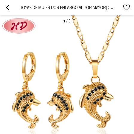
JOYAS DE MUJER POR ENCARGO AL POR MAYOR| CONJUNTOS LINDOS DE ARETES Y COLLARES A LA MODA CON PEQUEÑOS DELFINES FROM CHINA JEWELLERY FACTORY| ZIRCONIA CÚBICA DE LATÓN CHAPADO EN ORO DE 18K
1
/
3