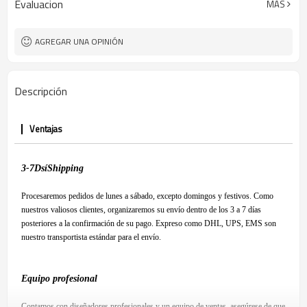
Evaluacion
MÁS
AGREGAR UNA OPINIÓN
Descripción
Ventajas
3-7
D
sí
S
hipping
Procesaremos pedidos de lunes a sábado, excepto domingos y festivos. Como
nuestros valiosos clientes, organizaremos su envío dentro de los 3 a 7 días
posteriores a la confirmación de su pago. Expreso como DHL, UPS, EMS son
nuestro transportista estándar para el envío.
Equipo profesional
Contamos con diseñadores profesionales y un equipo de ventas, asegúrese de que